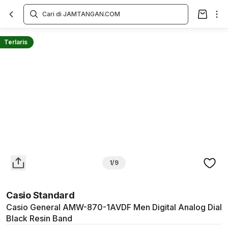
Overview
Spesifikasi
Deskripsi
Toko Offline
Review
Lainnya
Terlaris
1/9
Casio Standard
Casio General AMW-870-1AVDF Men Digital Analog Dial
Black Resin Band