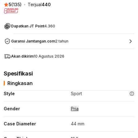
5
(
135
)
Terjual
440
Dapatkan JT Point
4.360
Garansi Jamtangan.com
2 tahun
Akan dikirim
10 Agustus 2026
Spesifikasi
Ringkasan
Style
Sport
Gender
Pria
Case Diameter
44 mm