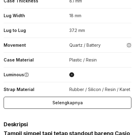
Case Thickness
8.1 mm
Lug Width
18 mm
Lug to Lug
37.2 mm
Movement
Quartz / Battery
Case Material
Plastic / Resin
Luminous
Strap Material
Rubber / Silicon / Resin / Karet
Selengkapnya
Deskripsi
Tampil simpel tapi tetap standout bareng Casio