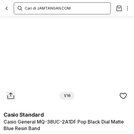
Overview
Spesifikasi
Deskripsi
Toko Offline
Review
Lainnya
1/16
Casio Standard
Casio General MQ-38UC-2A1DF Pop Black Dial Matte
Blue Resin Band