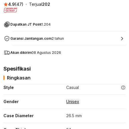
4.9
(
47
)
Terjual
202
Dapatkan JT Point
1.204
Garansi Jamtangan.com
2 tahun
Akan dikirim
08 Agustus 2026
Spesifikasi
Ringkasan
Style
Casual
Gender
Unisex
Case Diameter
26.5 mm