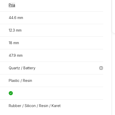
Pria
44.6 mm
12.3 mm
18 mm
47.9 mm
Quartz / Battery
Plastic / Resin
Rubber / Silicon / Resin / Karet