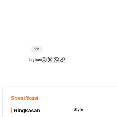
1/2
Bagikan
Overview
Spesifikasi
Deskripsi
Toko Offline
Review
Lainnya
Spesifikasi
Style
Ringkasan