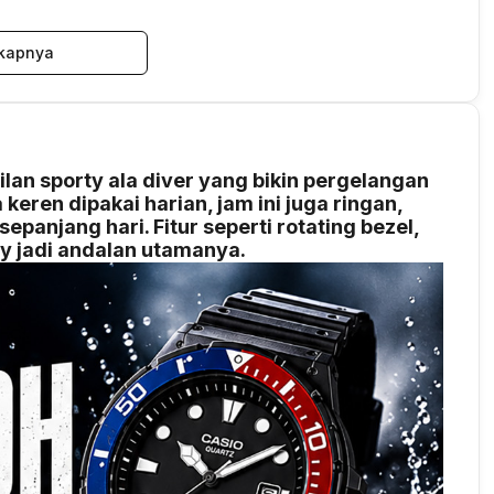
kapnya
an sporty ala diver yang bikin pergelangan
keren dipakai harian, jam ini juga ringan,
epanjang hari. Fitur seperti rotating bezel,
ay jadi andalan utamanya.