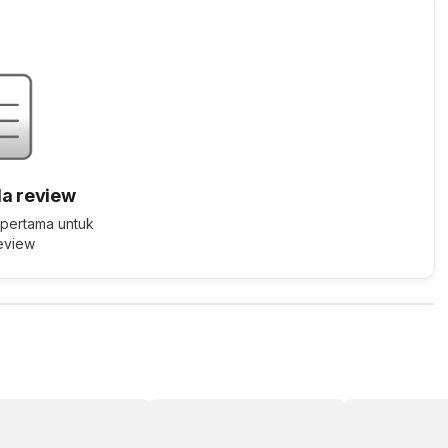
a review
 pertama untuk
review