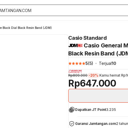
Black Dial Black Resin Band (JDM)
Casio Standard
Casio General 
Black Resin Band (JD
5
(
5
)
Terjual
10
Rp809.000
-20%
Kamu hemat
Rp1
Rp647.000
Dapatkan JT Point
3.235
Garansi Jamtangan.com
2 tahu