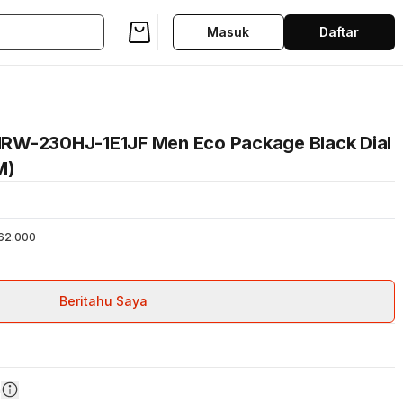
Masuk
Daftar
MRW-230HJ-1E1JF Men Eco Package Black Dial
M)
62.000
Beritahu Saya
n