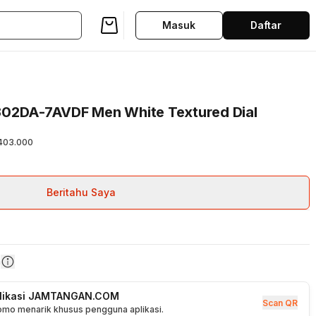
Masuk
Daftar
302DA-7AVDF Men White Textured Dial
403.000
Beritahu Saya
n
plikasi JAMTANGAN.COM
Scan QR
romo menarik khusus pengguna aplikasi.