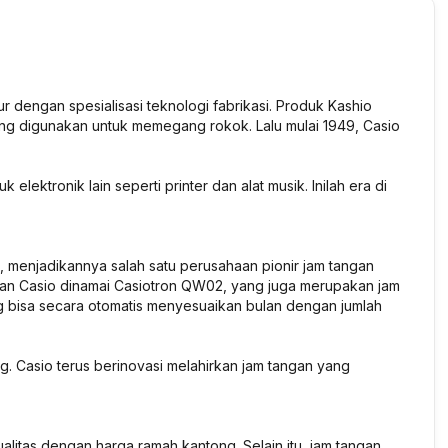
r dengan spesialisasi teknologi fabrikasi. Produk Kashio
ng digunakan untuk memegang rokok. Lalu mulai 1949, Casio
lektronik lain seperti printer dan alat musik. Inilah era di
, menjadikannya salah satu perusahaan pionir jam tangan
uatan Casio dinamai Casiotron QW02, yang juga merupakan jam
ng bisa secara otomatis menyesuaikan bulan dengan jumlah
g. Casio terus berinovasi melahirkan jam tangan yang
litas dengan harga ramah kantong. Selain itu, jam tangan