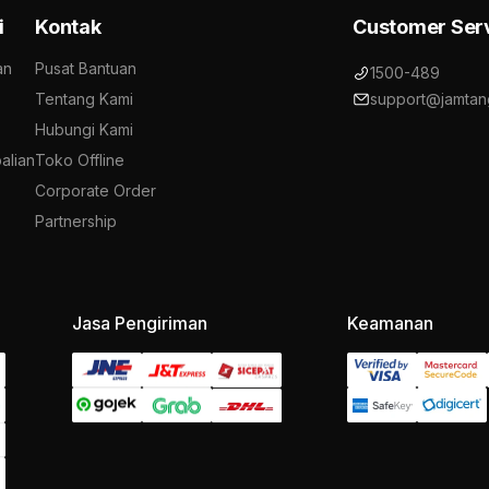
i
Kontak
Customer Ser
an
Pusat Bantuan
1500-489
Tentang Kami
support@jamtan
Hubungi Kami
alian
Toko Offline
Corporate Order
Partnership
Jasa Pengiriman
Keamanan