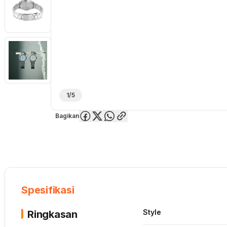
1/5
Bagikan
Overview
Spesifikasi
Deskripsi
Toko Offline
Review
Lainnya
Spesifikasi
Style
Ringkasan