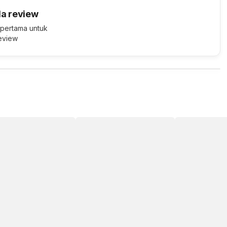
a review
 pertama untuk
review