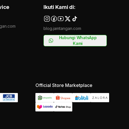
vice
Ikuti Kami di:
gan.com
blog.jamtangan.com
Hubungi WhatsApp
Kami
Official Store Marketplace