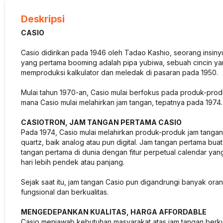
Deskripsi
CASIO
Casio didirikan pada 1946 oleh Tadao Kashio, seorang insinyu
yang pertama booming adalah pipa yubiwa, sebuah cincin ya
memproduksi kalkulator dan meledak di pasaran pada 1950.
Mulai tahun 1970-an, Casio mulai berfokus pada produk-produk e
mana Casio mulai melahirkan jam tangan, tepatnya pada 1974.
CASIOTRON, JAM TANGAN PERTAMA CASIO
Pada 1974, Casio mulai melahirkan produk-produk jam tangan
quartz, baik analog atau pun digital. Jam tangan pertama b
tangan pertama di dunia dengan fitur perpetual calendar ya
hari lebih pendek atau panjang.
Sejak saat itu, jam tangan Casio pun digandrungi banyak oran
fungsional dan berkualitas.
MENGEDEPANKAN KUALITAS, HARGA AFFORDABLE
Casio menjawab kebutuhan masyarakat atas jam tangan berkua