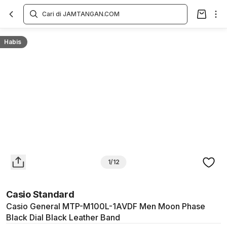
Overview
Spesifikasi
Deskripsi
Toko Offline
Review
Lainnya
Habis
1/12
Casio Standard
Casio General MTP-M100L-1AVDF Men Moon Phase
Black Dial Black Leather Band