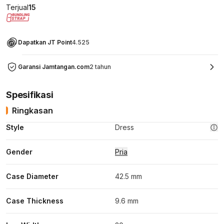
Terjual
15
Dapatkan JT Point
4.525
Garansi Jamtangan.com
2 tahun
Spesifikasi
Ringkasan
Style
Dress
Gender
Pria
Case Diameter
42.5 mm
Case Thickness
9.6 mm