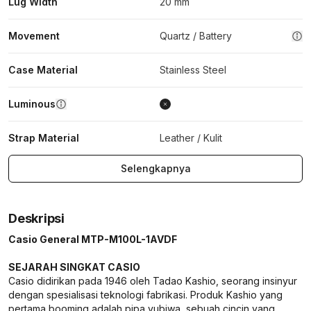
Lug Width
20 mm
Movement
Quartz / Battery
Case Material
Stainless Steel
Luminous
Strap Material
Leather / Kulit
Selengkapnya
Deskripsi
Casio General MTP-M100L-1AVDF
SEJARAH SINGKAT CASIO
Casio didirikan pada 1946 oleh Tadao Kashio, seorang insinyur
dengan spesialisasi teknologi fabrikasi. Produk Kashio yang
pertama booming adalah pipa yubiwa, sebuah cincin yang