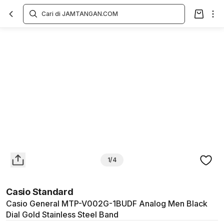
Overview
Spesifikasi
Deskripsi
Toko Offline
Review
Lainnya
1/4
Casio Standard
Casio General MTP-V002G-1BUDF Analog Men Black
Dial Gold Stainless Steel Band