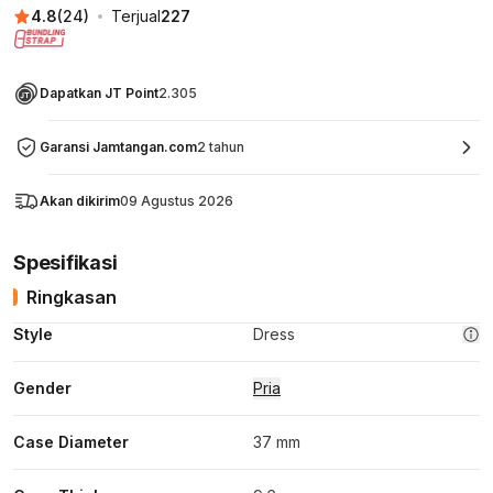
4.8
(
24
)
Terjual
227
Dapatkan JT Point
2.305
Garansi Jamtangan.com
2 tahun
Akan dikirim
09 Agustus 2026
Spesifikasi
Ringkasan
Style
Dress
Gender
Pria
Case Diameter
37 mm