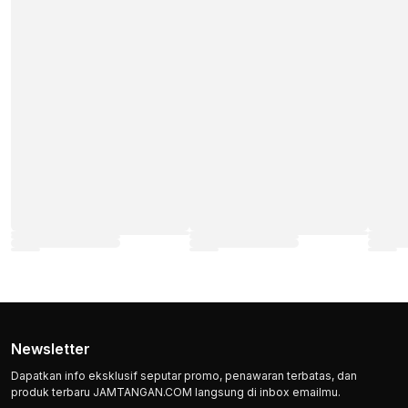
Newsletter
Dapatkan info eksklusif seputar promo, penawaran terbatas, dan
produk terbaru JAMTANGAN.COM langsung di inbox emailmu.