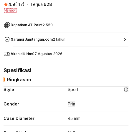
4.9
(
117
)
Terjual
628
Dapatkan JT Point
2.550
Garansi Jamtangan.com
2 tahun
Akan dikirim
07 Agustus 2026
Spesifikasi
Ringkasan
Style
Sport
Gender
Pria
Case Diameter
45 mm