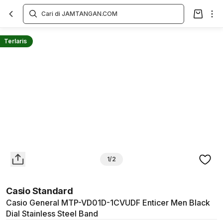
Overview
Spesifikasi
Deskripsi
Toko Offline
Review
Lainnya
Terlaris
1/2
Casio Standard
Casio General MTP-VD01D-1CVUDF Enticer Men Black
Dial Stainless Steel Band