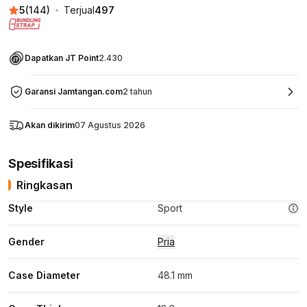
5
(
144
)
Terjual
497
Dapatkan JT Point
2.430
Garansi Jamtangan.com
2 tahun
Akan dikirim
07 Agustus 2026
Spesifikasi
Ringkasan
Style
Sport
Gender
Pria
Case Diameter
48.1 mm