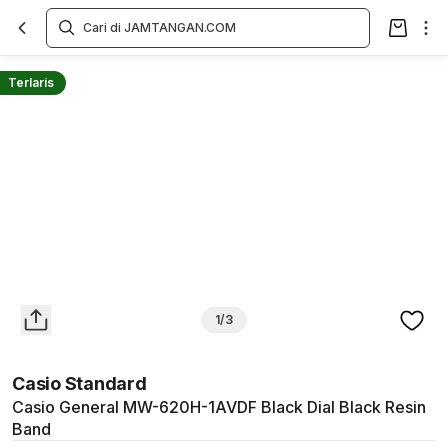
Overview
Spesifikasi
Deskripsi
Toko Offline
Review
Lainnya
Terlaris
1/3
Casio Standard
Casio General MW-620H-1AVDF Black Dial Black Resin
Band