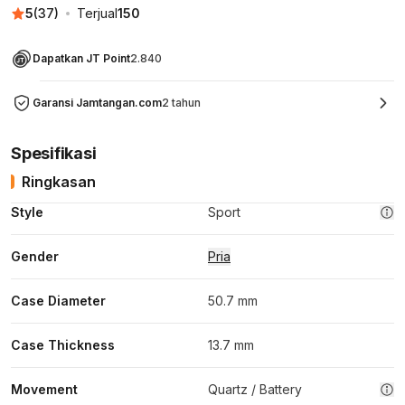
5
(
37
)
Terjual
150
Dapatkan JT Point
2.840
Garansi Jamtangan.com
2 tahun
Spesifikasi
Ringkasan
Style
Sport
Gender
Pria
Case Diameter
50.7 mm
Case Thickness
13.7 mm
Movement
Quartz / Battery