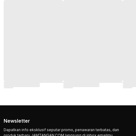
Newsletter
Dapatkan info eksklusif seputar promo, penawaran terbatas, dan
produk terbaru JAMTANGAN.COM langsung di inbox emailmu.