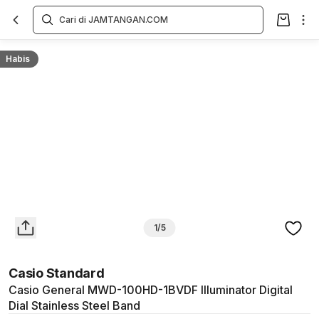
Overview
Spesifikasi
Deskripsi
Toko Offline
Review
Lainnya
Habis
1/5
Casio Standard
Casio General MWD-100HD-1BVDF Illuminator Digital
Dial Stainless Steel Band