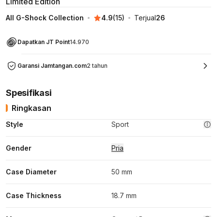
Limited Edition
All G-Shock Collection
4.9
(
15
)
Terjual
26
Dapatkan JT Point
14.970
Garansi Jamtangan.com
2 tahun
Spesifikasi
Ringkasan
Style
Sport
Gender
Pria
Case Diameter
50 mm
Case Thickness
18.7 mm