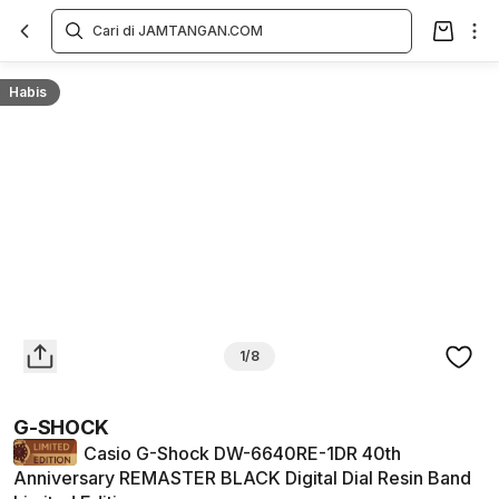
Overview
Spesifikasi
Deskripsi
Toko Offline
Review
Lainnya
Habis
1/8
G-SHOCK
Casio G-Shock DW-6640RE-1DR 40th
Anniversary REMASTER BLACK Digital Dial Resin Band