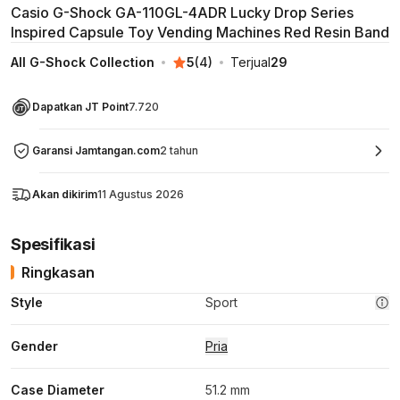
Casio G-Shock GA-110GL-4ADR Lucky Drop Series
Inspired Capsule Toy Vending Machines Red Resin Band
All G-Shock Collection
5
(
4
)
Terjual
29
Dapatkan JT Point
7.720
Garansi Jamtangan.com
2 tahun
Akan dikirim
11 Agustus 2026
Spesifikasi
Ringkasan
Style
Sport
Gender
Pria
Case Diameter
51.2 mm