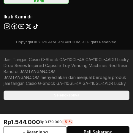
Kami
Ikuti Kami di:
Copyright © 2026 JAMTANGAN.COM, All Rights Reserved.
Jam Tangan Casio G-Shock GA-110GL-4A GA-110GL-4ADR Lucky
Drop Series Inspired Capsule Toy Vending Machines Red Resin
Band di JAMTANGAN.COM
JAMTANGAN.COM menyediakan dan menjual berbagai produk
jam tangan Casio G-Shock GA-110GL-4A GA-110GL-4ADR Lucky
Drop Series Inspired Capsule Toy Vending Machines Red Resin
Band original bergaransi resmi Indonesia dan Global
Selengkapnya
(International Warranty). Kami berkomitmen untuk memberi
penawaran terbaik bagi setiap pelanggan. JAMTANGAN.COM
menjamin produk-produk yang tersedia merupakan produk jam
tangan original, berkualitas tinggi, dan memiliki harga yang lebih
Rp1.544.000
Rp3.179.000
-51%
terjangkau dari toko online Indonesia lainnya. Anda,
watchlovers, merupakan prioritas utama kami. Dengan
+ Keranjang
Beli Sekarang