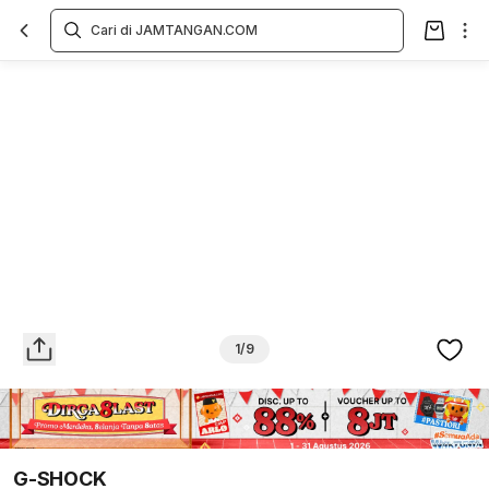
Overview
Spesifikasi
Deskripsi
Toko Offline
Review
Lainnya
1/9
G-SHOCK