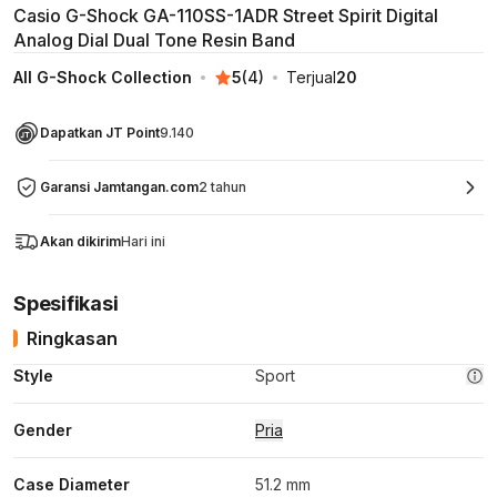
Casio G-Shock GA-110SS-1ADR Street Spirit Digital
Analog Dial Dual Tone Resin Band
All G-Shock Collection
5
(
4
)
Terjual
20
Dapatkan JT Point
9.140
Garansi Jamtangan.com
2 tahun
Akan dikirim
Hari ini
Spesifikasi
Ringkasan
Style
Sport
Gender
Pria
Case Diameter
51.2 mm