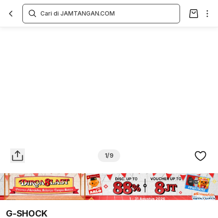
Overview
Spesifikasi
Deskripsi
Toko Offline
Review
Lainnya
1/9
G-SHOCK