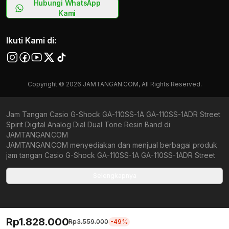
Hubungi WhatsApp
Kami
Ikuti Kami di:
Copyright © 2026 JAMTANGAN.COM, All Rights Reserved.
Jam Tangan Casio G-Shock GA-110SS-1A GA-110SS-1ADR Street
Spirit Digital Analog Dial Dual Tone Resin Band di
JAMTANGAN.COM
JAMTANGAN.COM menyediakan dan menjual berbagai produk
jam tangan Casio G-Shock GA-110SS-1A GA-110SS-1ADR Street
Spirit Digital Analog Dial Dual Tone Resin Band original
bergaransi resmi Indonesia dan Global (International Warranty).
Selengkapnya
Kami berkomitmen untuk memberi penawaran terbaik bagi
setiap pelanggan. JAMTANGAN.COM menjamin produk-produk
yang tersedia merupakan produk jam tangan original,
berkualitas tinggi, dan memiliki harga yang lebih terjangkau dari
Rp1.828.000
Rp3.559.000
-49%
toko online Indonesia lainnya. Anda, watchlovers, merupakan