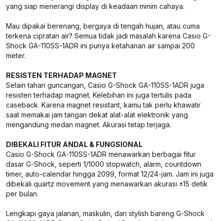
yang siap menerangi display di keadaan minim cahaya.
Mau dipakai berenang, bergaya di tengah hujan, atau cuma
terkena cipratan air? Semua tidak jadi masalah karena Casio G-
Shock GA-110SS-1ADR ini punya ketahanan air sampai 200
meter.
RESISTEN TERHADAP MAGNET
Selain tahan guncangan, Casio G-Shock GA-110SS-1ADR juga
resisten terhadap magnet. Kelebihan ini juga tertulis pada
caseback. Karena magnet resistant, kamu tak perlu khawatir
saat memakai jam tangan dekat alat-alat elektronik yang
mengandung medan magnet. Akurasi tetap terjaga.
DIBEKALI FITUR ANDAL & FUNGSIONAL
Casio G-Shock GA-110SS-1ADR menawarkan berbagai fitur
dasar G-Shock, seperti 1/1000 stopwatch, alarm, countdown
timer, auto-calendar hingga 2099, format 12/24-jam. Jam ini juga
dibekali quartz movement yang menawarkan akurasi ±15 detik
per bulan.
Lengkapi gaya jalanan, maskulin, dan stylish bareng G-Shock