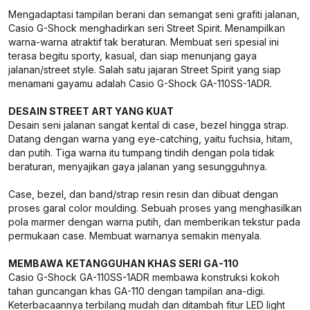
Mengadaptasi tampilan berani dan semangat seni grafiti jalanan,
Casio G-Shock menghadirkan seri Street Spirit. Menampilkan
warna-warna atraktif tak beraturan. Membuat seri spesial ini
terasa begitu sporty, kasual, dan siap menunjang gaya
jalanan/street style. Salah satu jajaran Street Spirit yang siap
menamani gayamu adalah Casio G-Shock GA-110SS-1ADR.
DESAIN STREET ART YANG KUAT
Desain seni jalanan sangat kental di case, bezel hingga strap.
Datang dengan warna yang eye-catching, yaitu fuchsia, hitam,
dan putih. Tiga warna itu tumpang tindih dengan pola tidak
beraturan, menyajikan gaya jalanan yang sesungguhnya.
Case, bezel, dan band/strap resin resin dan dibuat dengan
proses garal color moulding. Sebuah proses yang menghasilkan
pola marmer dengan warna putih, dan memberikan tekstur pada
permukaan case. Membuat warnanya semakin menyala.
MEMBAWA KETANGGUHAN KHAS SERI GA-110
Casio G-Shock GA-110SS-1ADR membawa konstruksi kokoh
tahan guncangan khas GA-110 dengan tampilan ana-digi.
Keterbacaannya terbilang mudah dan ditambah fitur LED light