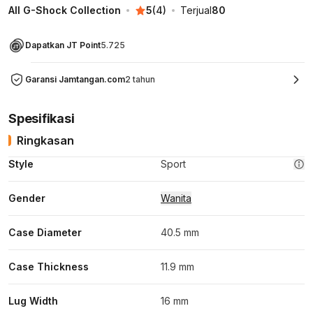
All G-Shock Collection
5
(
4
)
Terjual
80
Dapatkan JT Point
5.725
Garansi Jamtangan.com
2 tahun
Spesifikasi
Ringkasan
Style
Sport
Gender
Wanita
Case Diameter
40.5 mm
Case Thickness
11.9 mm
Lug Width
16 mm