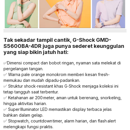
Tak sekadar tampil cantik, G-Shock GMD-
S5600BA-4DR juga punya sederet keunggulan
yang siap bikin jatuh hati:
✅Dimensi compact dan bobot ringan, nyaman sata melekat di
pergelangan tangan.
✅ Warna pale orange monokrom memberi kesan fresh-
memukau dan mudah dipadu‑padankan.
✅ Struktur shock‑resistant khas G‑Shock menjaga koleksi ini
tetap tangguh saat terbentur.
✅ Ketahanan air 200 meter, aman untuk berenang, snorkeling,
hingga aktivitas harian.
✅ Super Illuminator LED memastikan display terbaca jelas
bahkan dalam gelap.
✅ Stopwatch, countdown timer, alarm harian, dan flash alert
melengkapi fungsi praktis.