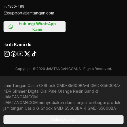
1500-489
support@jamtangan.com
Hubungi WhatsApp
Kami
Ikuti Kami di:
Copyright © 2026 JAMTANGAN.COM, All Rights Reserved.
Jam Tangan Casio G-Shock GMD-S5600BA-4 GMD-S5600BA-
4DR Slimmer Digital Dial Pale Orange Resin Band di
JAMTANGAN.COM
JAMTANGAN.COM menyediakan dan menjual berbagai produk
jam tangan Casio G-Shock GMD-S5600BA-4 GMD-S5600BA-
4DR Slimmer Digital Dial Pale Orange Resin Band original
bergaransi resmi Indonesia dan Global (International Warranty).
Selengkapnya
Kami berkomitmen untuk memberi penawaran terbaik bagi