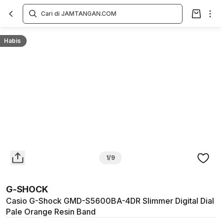
Overview
Spesifikasi
Deskripsi
Toko Offline
Review
Lainnya
Habis
1/9
G-SHOCK
Casio G-Shock GMD-S5600BA-4DR Slimmer Digital Dial
Pale Orange Resin Band