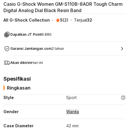
Casio G-Shock Women GM-S110B-8ADR Tough Charm
Digital Analog Dial Black Resin Band
All G-Shock Collection
5
(
2
)
Terjual
32
Dapatkan JT Point
9.880
Garansi Jamtangan.com
2 tahun
Akan dikirim
Hari ini
Spesifikasi
Ringkasan
Style
Sport
Gender
Wanita
Case Diameter
42 mm