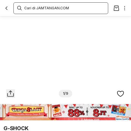
Overview
Spesifikasi
Deskripsi
Toko Offline
Review
Lainnya
1/9
G-SHOCK