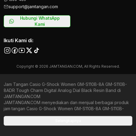
support@jamtangan.com
Hubungi WhatsApp
Kami
Ikuti Kami di:
Copyright © 2026 JAMTANGAN.COM, All Rights Reserved.
Jam Tangan Casio G-Shock Women GM-S110B-8A GM-S110B-
8ADR Tough Charm Digital Analog Dial Black Resin Band di
JAMTANGAN.COM
JAMTANGAN.COM menyediakan dan menjual berbagai produk
jam tangan Casio G-Shock Women GM-S110B-8A GM-S110B-
8ADR Tough Charm Digital Analog Dial Black Resin Band original
bergaransi resmi Indonesia dan Global (International Warranty).
Selengkapnya
Kami berkomitmen untuk memberi penawaran terbaik bagi
setiap pelanggan. JAMTANGAN.COM menjamin produk-produk