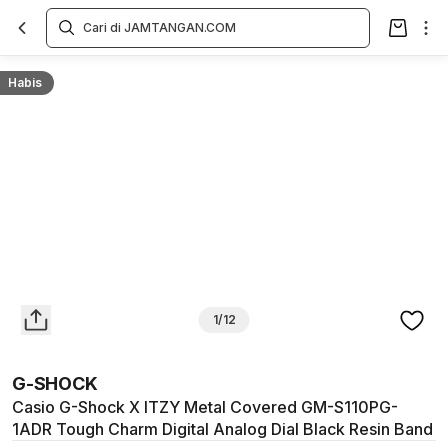
Overview
Spesifikasi
Deskripsi
Toko Offline
Review
Lainnya
Habis
1/12
G-SHOCK
Casio G-Shock X ITZY Metal Covered GM-S110PG-
1ADR Tough Charm Digital Analog Dial Black Resin Band