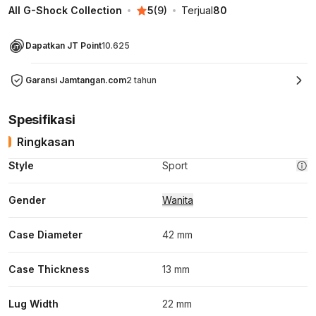
All G-Shock Collection
5
(
9
)
Terjual
80
Dapatkan JT Point
10.625
Garansi Jamtangan.com
2 tahun
Spesifikasi
Ringkasan
Style
Sport
Gender
Wanita
Case Diameter
42 mm
Case Thickness
13 mm
Lug Width
22 mm