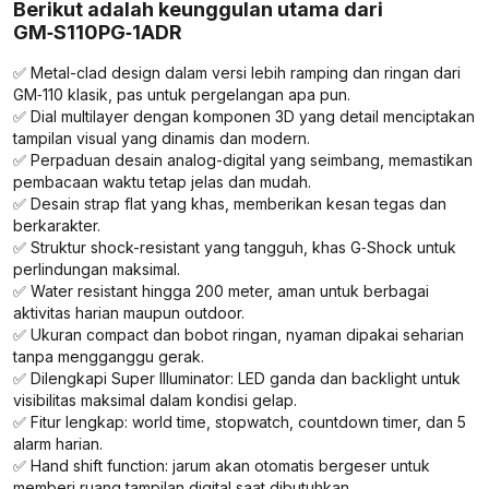
Berikut adalah keunggulan utama dari
GM‑S110PG‑1ADR
✅ Metal-clad design dalam versi lebih ramping dan ringan dari
GM‑110 klasik, pas untuk pergelangan apa pun.
✅ Dial multilayer dengan komponen 3D yang detail menciptakan
tampilan visual yang dinamis dan modern.
✅ Perpaduan desain analog-digital yang seimbang, memastikan
pembacaan waktu tetap jelas dan mudah.
✅ Desain strap flat yang khas, memberikan kesan tegas dan
berkarakter.
✅ Struktur shock-resistant yang tangguh, khas G‑Shock untuk
perlindungan maksimal.
✅ Water resistant hingga 200 meter, aman untuk berbagai
aktivitas harian maupun outdoor.
✅ Ukuran compact dan bobot ringan, nyaman dipakai seharian
tanpa mengganggu gerak.
✅ Dilengkapi Super Illuminator: LED ganda dan backlight untuk
visibilitas maksimal dalam kondisi gelap.
✅ Fitur lengkap: world time, stopwatch, countdown timer, dan 5
alarm harian.
✅ Hand shift function: jarum akan otomatis bergeser untuk
memberi ruang tampilan digital saat dibutuhkan.