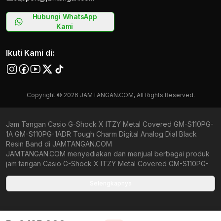
Hubungi WhatsApp
Kami
Ikuti Kami di:
Copyright © 2026 JAMTANGAN.COM, All Rights Reserved.
Jam Tangan Casio G-Shock X ITZY Metal Covered GM-S110PG-
1A GM-S110PG-1ADR Tough Charm Digital Analog Dial Black
Resin Band di JAMTANGAN.COM
JAMTANGAN.COM menyediakan dan menjual berbagai produk
jam tangan Casio G-Shock X ITZY Metal Covered GM-S110PG-
1A GM-S110PG-1ADR Tough Charm Digital Analog Dial Black
Resin Band original bergaransi resmi Indonesia dan Global
Selengkapnya
(International Warranty). Kami berkomitmen untuk memberi
penawaran terbaik bagi setiap pelanggan. JAMTANGAN.COM
menjamin produk-produk yang tersedia merupakan produk jam