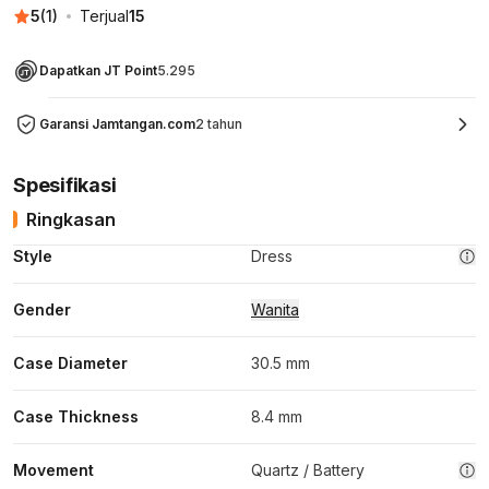
5
(
1
)
Terjual
15
Dapatkan JT Point
5.295
Garansi Jamtangan.com
2 tahun
Spesifikasi
Ringkasan
Style
Dress
Gender
Wanita
Case Diameter
30.5 mm
Case Thickness
8.4 mm
Movement
Quartz / Battery