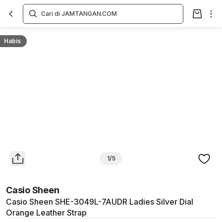
Overview
Spesifikasi
Deskripsi
Toko Offline
Review
Lainnya
Habis
1/5
Casio Sheen
Casio Sheen SHE-3049L-7AUDR Ladies Silver Dial
Orange Leather Strap