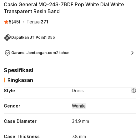
Casio General MQ-24S-7BDF Pop White Dial White
Transparent Resin Band
5
(
45
)
Terjual
271
Dapatkan JT Point
1.355
Garansi Jamtangan.com
2 tahun
Spesifikasi
Ringkasan
Style
Dress
Gender
Wanita
Case Diameter
34.9 mm
Case Thickness
7.8 mm