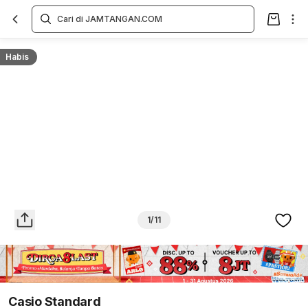
Overview
Spesifikasi
Deskripsi
Toko Offline
Review
Lainnya
Habis
1/11
Casio Standard