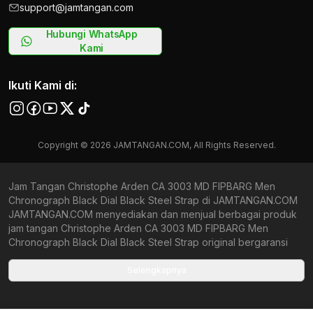
support@jamtangan.com
Hubungi WhatsApp
Kami
Ikuti Kami di:
Copyright © 2026 JAMTANGAN.COM, All Rights Reserved.
Jam Tangan Christophe Arden CA 3003 MD FIPBARG Men
Chronograph Black Dial Black Steel Strap di JAMTANGAN.COM
JAMTANGAN.COM menyediakan dan menjual berbagai produk
jam tangan Christophe Arden CA 3003 MD FIPBARG Men
Chronograph Black Dial Black Steel Strap original bergaransi
resmi Indonesia dan Global (International Warranty). Kami
berkomitmen untuk memberi penawaran terbaik bagi setiap
Selengkapnya
pelanggan. JAMTANGAN.COM menjamin produk-produk yang
tersedia merupakan produk jam tangan original, berkualitas
tinggi, dan memiliki harga yang lebih terjangkau dari toko online