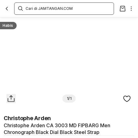
Overview
Spesifikasi
Deskripsi
Toko Offline
Review
Lainnya
Habis
1/1
Christophe Arden
Christophe Arden CA 3003 MD FIPBARG Men
Chronograph Black Dial Black Steel Strap