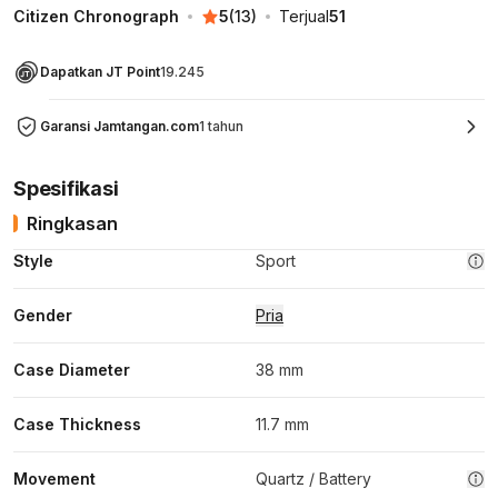
Citizen Chronograph
5
(
13
)
Terjual
51
Dapatkan JT Point
19.245
Garansi Jamtangan.com
1 tahun
Spesifikasi
Ringkasan
Style
Sport
Gender
Pria
Case Diameter
38 mm
Case Thickness
11.7 mm
Movement
Quartz / Battery