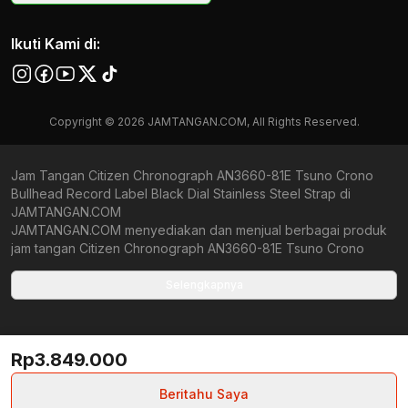
Ikuti Kami di:
Copyright © 2026 JAMTANGAN.COM, All Rights Reserved.
Jam Tangan Citizen Chronograph AN3660-81E Tsuno Crono
Bullhead Record Label Black Dial Stainless Steel Strap di
JAMTANGAN.COM
JAMTANGAN.COM menyediakan dan menjual berbagai produk
jam tangan Citizen Chronograph AN3660-81E Tsuno Crono
Bullhead Record Label Black Dial Stainless Steel Strap original
bergaransi resmi Indonesia dan Global (International Warranty).
Selengkapnya
Kami berkomitmen untuk memberi penawaran terbaik bagi
setiap pelanggan. JAMTANGAN.COM menjamin produk-produk
yang tersedia merupakan produk jam tangan original,
Rp3.849.000
berkualitas tinggi, dan memiliki harga yang lebih terjangkau dari
toko online Indonesia lainnya. Anda, watchlovers, merupakan
prioritas utama kami. Dengan tersedianya berbagai jam tangan
Beritahu Saya