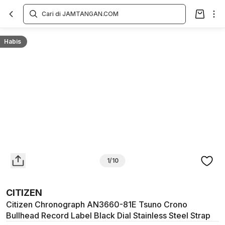
Overview
Spesifikasi
Deskripsi
Toko Offline
Review
Lainnya
Habis
1/10
CITIZEN
Citizen Chronograph AN3660-81E Tsuno Crono
Bullhead Record Label Black Dial Stainless Steel Strap