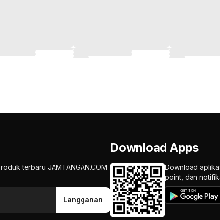
Download Apps
an produk terbaru JAMTANGAN.COM
Download aplika
point, dan notif
Langganan