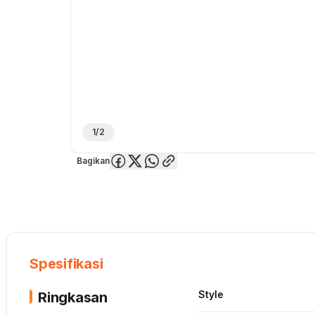
1/2
Bagikan
Overview
Spesifikasi
Deskripsi
Toko Offline
Review
Lainnya
Spesifikasi
Style
Ringkasan