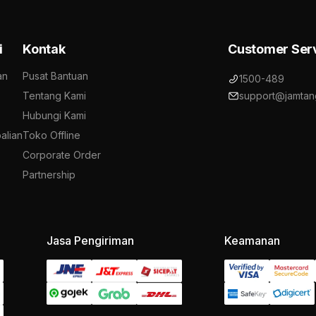
i
Kontak
Customer Ser
an
Pusat Bantuan
1500-489
Tentang Kami
support@jamtan
Hubungi Kami
alian
Toko Offline
Corporate Order
Partnership
Jasa Pengiriman
Keamanan