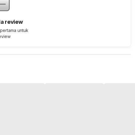
a review
 pertama untuk
review