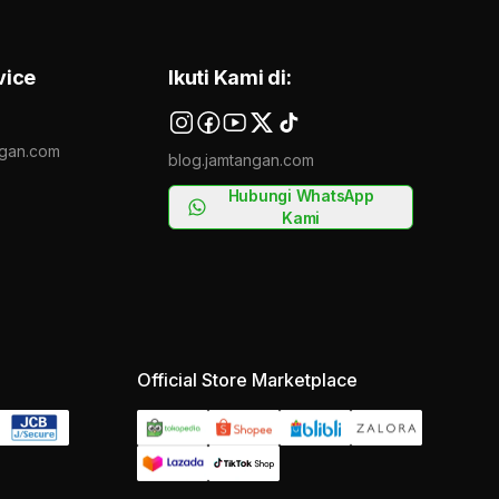
vice
Ikuti Kami di:
gan.com
blog.jamtangan.com
Hubungi WhatsApp
Kami
Official Store Marketplace