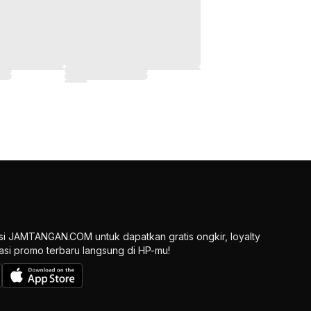
si JAMTANGAN.COM untuk dapatkan gratis ongkir, loyalty
ikasi promo terbaru langsung di HP-mu!