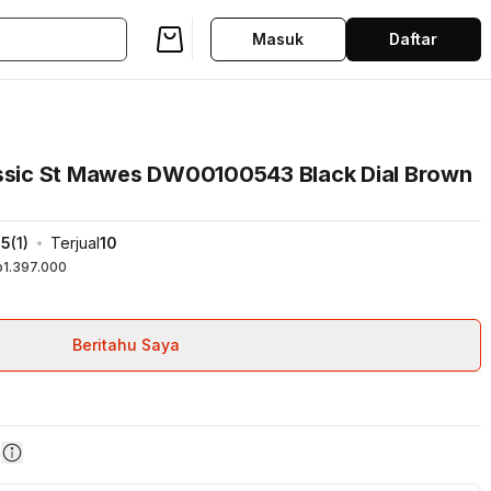
Masuk
Daftar
assic St Mawes DW00100543 Black Dial Brown
5
(
1
)
Terjual
10
p1.397.000
Beritahu Saya
n