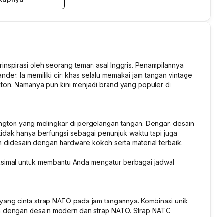
rinspirasi oleh seorang teman asal Inggris. Penampilannya
der. Ia memiliki ciri khas selalu memakai jam tangan vintage
gton. Namanya pun kini menjadi brand yang populer di
lington yang melingkar di pergelangan tangan. Dengan desain
 tidak hanya berfungsi sebagai penunjuk waktu tapi juga
 didesain dengan hardware kokoh serta material terbaik.
aksimal untuk membantu Anda mengatur berbagai jadwal
n yang cinta strap NATO pada jam tangannya. Kombinasi unik
gan dengan desain modern dan strap NATO. Strap NATO