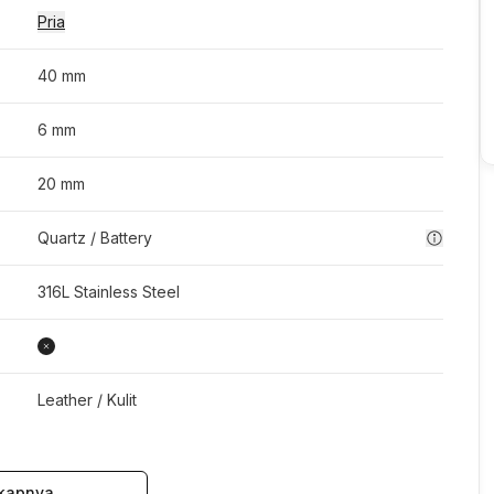
Pria
40 mm
6 mm
20 mm
Quartz / Battery
316L Stainless Steel
Leather / Kulit
kapnya