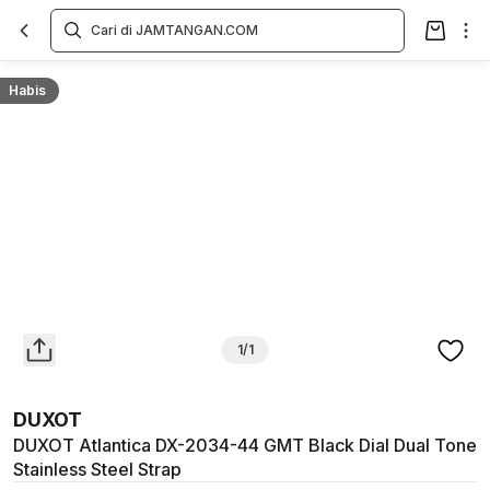
Overview
Spesifikasi
Deskripsi
Toko Offline
Review
Lainnya
Habis
1/1
DUXOT
DUXOT Atlantica DX-2034-44 GMT Black Dial Dual Tone
Stainless Steel Strap