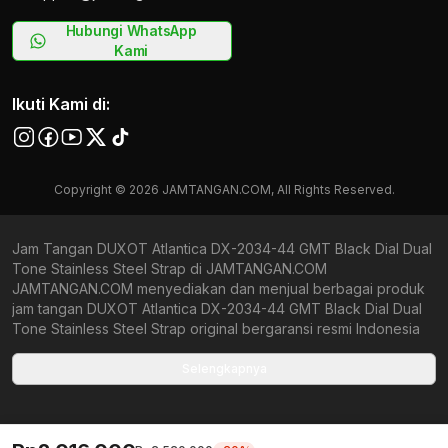
Hubungi WhatsApp
Kami
Ikuti Kami di:
Copyright © 2026 JAMTANGAN.COM, All Rights Reserved.
Jam Tangan DUXOT Atlantica DX-2034-44 GMT Black Dial Dual
Tone Stainless Steel Strap di JAMTANGAN.COM
JAMTANGAN.COM menyediakan dan menjual berbagai produk
jam tangan DUXOT Atlantica DX-2034-44 GMT Black Dial Dual
Tone Stainless Steel Strap original bergaransi resmi Indonesia
dan Global (International Warranty). Kami berkomitmen untuk
memberi penawaran terbaik bagi setiap pelanggan.
Selengkapnya
JAMTANGAN.COM menjamin produk-produk yang tersedia
merupakan produk jam tangan original, berkualitas tinggi, dan
memiliki harga yang lebih terjangkau dari toko online Indonesia