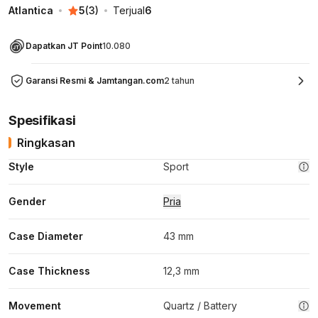
Atlantica
5
(
3
)
Terjual
6
Dapatkan JT Point
10.080
Garansi Resmi & Jamtangan.com
2 tahun
Spesifikasi
Ringkasan
Style
Sport
Gender
Pria
Case Diameter
43 mm
Case Thickness
12,3 mm
Movement
Quartz / Battery