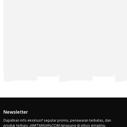
Newsletter
Dapatkan info eksklusif seputar promo, penawaran terbatas, dan
produk terbaru JAMTANGAN.COM langsung di inbox emailmu.