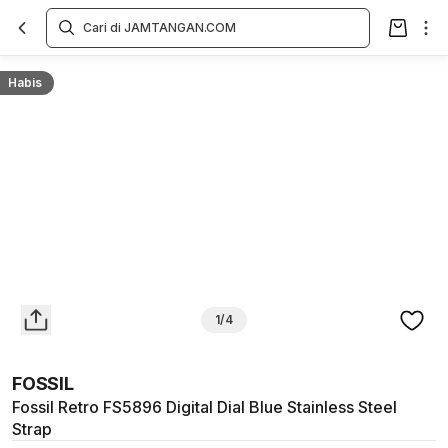
Overview
Spesifikasi
Deskripsi
Toko Offline
Review
Lainnya
Habis
1/4
FOSSIL
Fossil Retro FS5896 Digital Dial Blue Stainless Steel
Strap