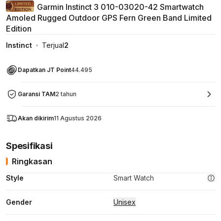
Garmin Instinct 3 010-03020-42 Smartwatch
Amoled Rugged Outdoor GPS Fern Green Band Limited
Edition
Instinct
Terjual
2
Dapatkan JT Point
44.495
Garansi TAM
2 tahun
Akan dikirim
11 Agustus 2026
Spesifikasi
Ringkasan
Style
Smart Watch
Gender
Unisex