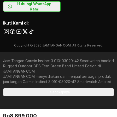
Hubungi WhatsApp
Kami
Ikuti Kami di:
Copyright © 2026 JAMTANGAN.COM, All Rights Reserved.
Jam Tangan Garmin Instinct 3 010-03020-42 Smartwatch Amoled
Rugged Outdoor GPS Fern Green Band Limited Edition di
JAMTANGAN.COM
JAMTANGAN.COM menyediakan dan menjual berbagai produk
jam tangan Garmin Instinct 3 010-03020-42 Smartwatch Amoled
Rugged Outdoor GPS Fern Green Band Limited Edition original
bergaransi resmi Indonesia dan Global (International Warranty).
Selengkapnya
Kami berkomitmen untuk memberi penawaran terbaik bagi
setiap pelanggan. JAMTANGAN.COM menjamin produk-produk
yang tersedia merupakan produk jam tangan original,
berkualitas tinggi, dan memiliki harga yang lebih terjangkau dari
Rp8.899.000