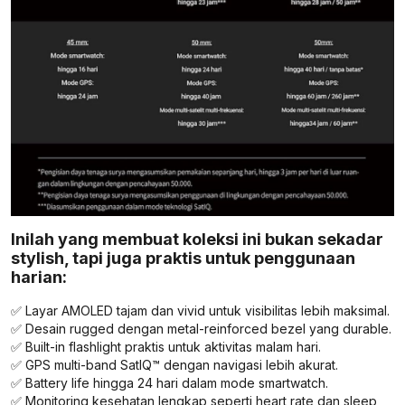
Inilah yang membuat koleksi ini bukan sekadar
stylish, tapi juga praktis untuk penggunaan
harian:
✅ Layar AMOLED tajam dan vivid untuk visibilitas lebih maksimal.
✅ Desain rugged dengan metal-reinforced bezel yang durable.
✅ Built-in flashlight praktis untuk aktivitas malam hari.
✅ GPS multi-band SatIQ™ dengan navigasi lebih akurat.
✅ Battery life hingga 24 hari dalam mode smartwatch.
✅ Monitoring kesehatan lengkap seperti heart rate dan sleep