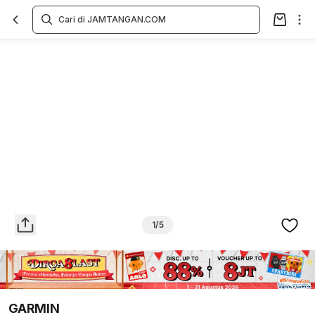
Overview
Spesifikasi
Deskripsi
Toko Offline
Review
Lainnya
1/5
GARMIN