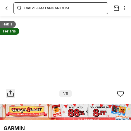
Overview
Spesifikasi
Deskripsi
Toko Offline
Review
Lainnya
Habis
Terlaris
1/9
GARMIN