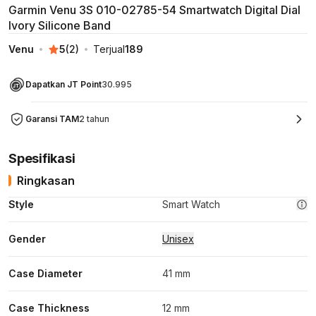
Garmin Venu 3S 010-02785-54 Smartwatch Digital Dial
Ivory Silicone Band
Venu
5
(
2
)
Terjual
189
Dapatkan JT Point
30.995
Garansi TAM
2 tahun
Spesifikasi
Ringkasan
Style
Smart Watch
Gender
Unisex
Case Diameter
41 mm
Case Thickness
12 mm