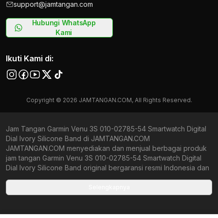
support@jamtangan.com
Hubungi WhatsApp
Kami
Ikuti Kami di:
Copyright © 2026 JAMTANGAN.COM, All Rights Reserved.
Jam Tangan Garmin Venu 3S 010-02785-54 Smartwatch Digital
Dial Ivory Silicone Band di JAMTANGAN.COM
JAMTANGAN.COM menyediakan dan menjual berbagai produk
jam tangan Garmin Venu 3S 010-02785-54 Smartwatch Digital
Dial Ivory Silicone Band original bergaransi resmi Indonesia dan
Global (International Warranty). Kami berkomitmen untuk
memberi penawaran terbaik bagi setiap pelanggan.
Selengkapnya
JAMTANGAN.COM menjamin produk-produk yang tersedia
merupakan produk jam tangan original, berkualitas tinggi, dan
memiliki harga yang lebih terjangkau dari toko online Indonesia