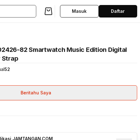
Masuk
Daftar
2426-82 Smartwatch Music Edition Digital
 Strap
ual
52
Beritahu Saya
plikasi JAMTANGAN.COM