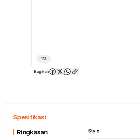
1/3
Bagikan
Overview
Spesifikasi
Deskripsi
Toko Offline
Review
Lainnya
Spesifikasi
Style
Ringkasan