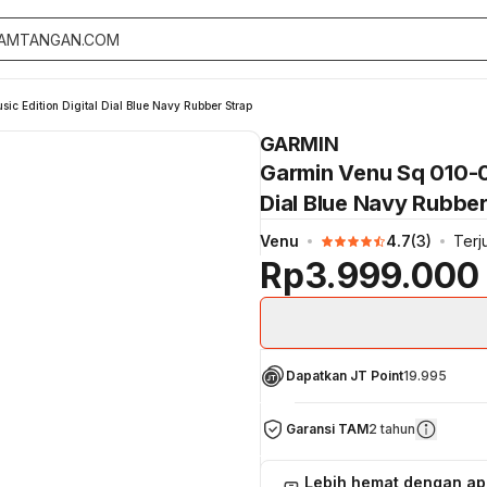
 Edition Digital Dial Blue Navy Rubber Strap
GARMIN
Garmin Venu Sq 010-0
Dial Blue Navy Rubber
Venu
4.7
(
3
)
Terj
Rp3.999.000
Dapatkan JT Point
19.995
Garansi TAM
2 tahun
Lebih hemat dengan a