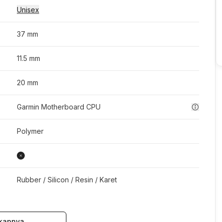
Unisex
37 mm
11.5 mm
20 mm
Garmin Motherboard CPU
Polymer
Rubber / Silicon / Resin / Karet
kapnya