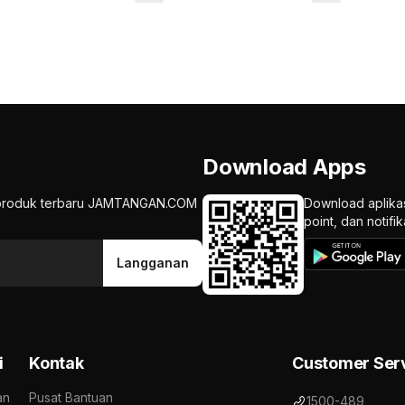
Download Apps
an produk terbaru JAMTANGAN.COM
Download aplika
point, dan notif
Langganan
i
Kontak
Customer Ser
an
Pusat Bantuan
1500-489