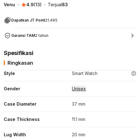
Venu
4.9
(
13
)
Terjual
83
Dapatkan JT Point
21.495
Garansi TAM
2 tahun
Spesifikasi
Ringkasan
Style
Smart Watch
Gender
Unisex
Case Diameter
37 mm
Case Thickness
11.1 mm
Lug Width
20 mm