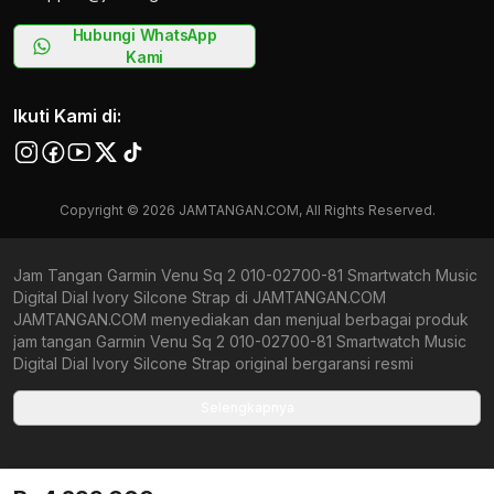
Hubungi WhatsApp
Kami
Ikuti Kami di:
Copyright © 2026 JAMTANGAN.COM, All Rights Reserved.
Jam Tangan Garmin Venu Sq 2 010-02700-81 Smartwatch Music
Digital Dial Ivory Silcone Strap di JAMTANGAN.COM
JAMTANGAN.COM menyediakan dan menjual berbagai produk
jam tangan Garmin Venu Sq 2 010-02700-81 Smartwatch Music
Digital Dial Ivory Silcone Strap original bergaransi resmi
Indonesia dan Global (International Warranty). Kami
berkomitmen untuk memberi penawaran terbaik bagi setiap
Selengkapnya
pelanggan. JAMTANGAN.COM menjamin produk-produk yang
tersedia merupakan produk jam tangan original, berkualitas
tinggi, dan memiliki harga yang lebih terjangkau dari toko online