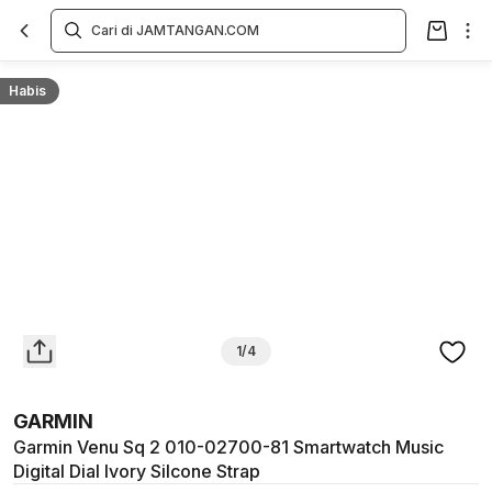
Overview
Spesifikasi
Deskripsi
Toko Offline
Review
Lainnya
Habis
1/4
GARMIN
Garmin Venu Sq 2 010-02700-81 Smartwatch Music
Digital Dial Ivory Silcone Strap