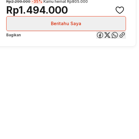
Rp2.299.000
-35%
Kamu hemat
Rp805.000
Rp1.494.000
Beritahu Saya
Bagikan