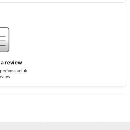
a review
 pertama untuk
review