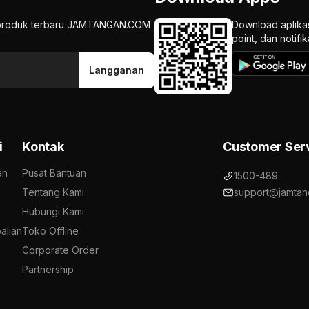
an produk terbaru JAMTANGAN.COM
Download aplika
point, dan notif
Langganan
i
Kontak
Customer Ser
an
Pusat Bantuan
1500-489
Tentang Kami
support@jamtan
Hubungi Kami
alian
Toko Offline
Corporate Order
Partnership