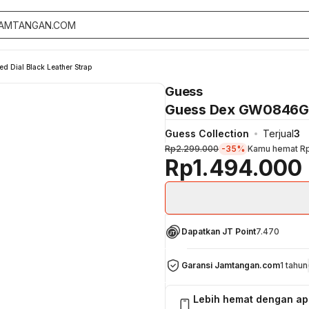
 Dial Black Leather Strap
Guess
Guess Dex GW0846G3 M
Guess Collection
Terjual
3
Rp2.299.000
-35%
Kamu hemat
R
Rp1.494.000
Dapatkan JT Point
7.470
Garansi Jamtangan.com
1 tahun
Lebih hemat dengan a