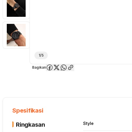
1/5
Bagikan
Overview
Spesifikasi
Deskripsi
Toko Offline
Review
Lainnya
Spesifikasi
Style
Ringkasan