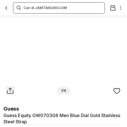
Overview
Spesifikasi
Deskripsi
Toko Offline
Review
Lainnya
1/6
Guess
Guess Equity GW0703G6 Men Blue Dial Gold Stainless
Steel Strap