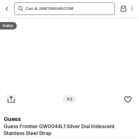
Overview
Spesifikasi
Deskripsi
Toko Offline
Review
Lainnya
Habis
1/3
Guess
Guess Frontier GW0044L1 Silver Dial Iridescent
Stainless Steel Strap