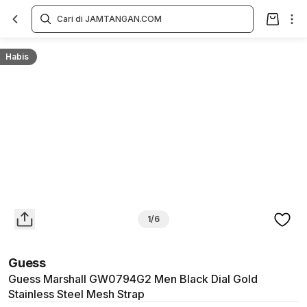
Overview
Spesifikasi
Deskripsi
Toko Offline
Review
Lainnya
Habis
1/6
Guess
Guess Marshall GW0794G2 Men Black Dial Gold
Stainless Steel Mesh Strap