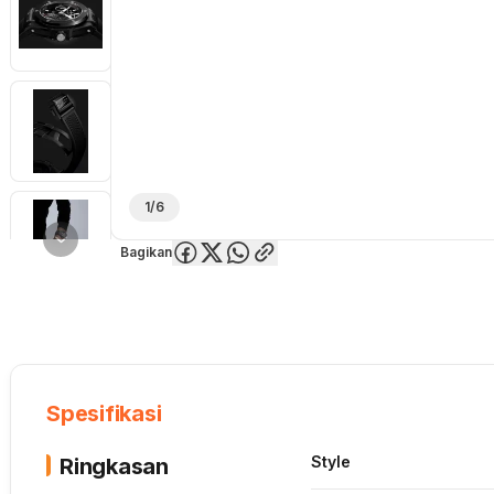
1/6
Bagikan
Overview
Spesifikasi
Deskripsi
Toko Offline
Review
Lainnya
Spesifikasi
Style
Ringkasan