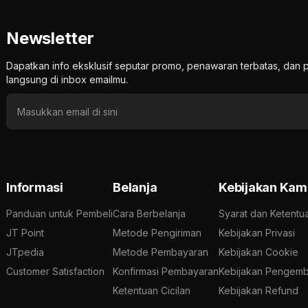
Newsletter
Dapatkan info eksklusif seputar promo, penawaran terbatas, d
langsung di inbox emailmu.
Informasi
Belanja
Kebijakan Kam
Panduan untuk Pembeli
Cara Berbelanja
Syarat dan Ketentu
JT Point
Metode Pengiriman
Kebijakan Privasi
JTpedia
Metode Pembayaran
Kebijakan Cookie
Customer Satisfaction
Konfirmasi Pembayaran
Kebijakan Pengemb
Ketentuan Cicilan
Kebijakan Refund