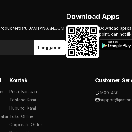
Download Apps
an produk terbaru JAMTANGAN.COM
Download aplika
point, dan notif
Langganan
i
Kontak
Customer Ser
an
Pusat Bantuan
1500-489
Tentang Kami
support@jamtan
Hubungi Kami
alian
Toko Offline
Corporate Order