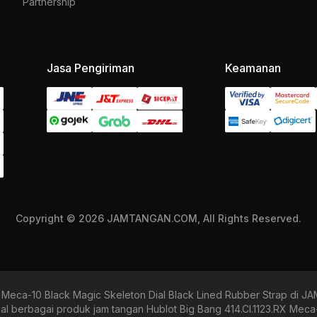
Partnership
Jasa Pengiriman
Keamanan
Copyright © 2026 JAMTANGAN.COM, All Rights Reserved.
X Meca-10 Black Magic Skeleton Dial Black Lined Rubber Strap di
erbagai produk jam tangan Hublot Big Bang 414.CI.1123.RX Meca-1