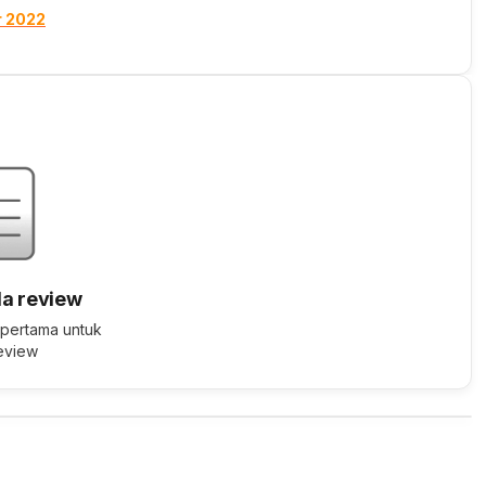
r 2022
a review
 pertama untuk
review