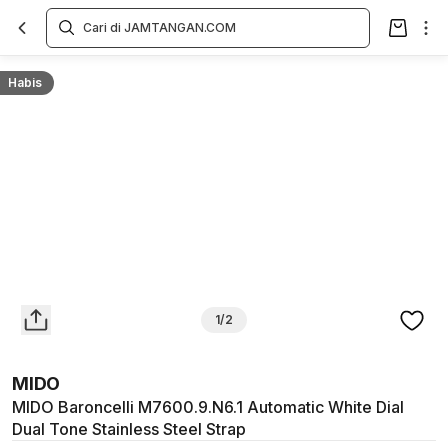
Overview
Spesifikasi
Deskripsi
Toko Offline
Review
Lainnya
Habis
1/2
MIDO
MIDO Baroncelli M7600.9.N6.1 Automatic White Dial
Dual Tone Stainless Steel Strap