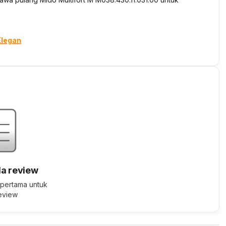
Elegan
a review
 pertama untuk
review