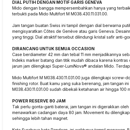
DIAL PUTIH DENGAN MOTIF GARIS GENEVA
Mido dengan bangga mempersembahkan hanya yang terbaik ba
terbukti pada Mido Multifort M M038.430.11.031.00.
Jam tangan buatan Swiss ini tampil dengan dial berwarna puti
mengisyaratkan Côtes de Genève atau garis Geneva. Desain
yang tinggi. Dial atraktif tersebut dilindungi kristal safir anti-g
DIRANCANG UNTUK SEMUA OCCASION
Case berdiameter 42 mm dan tebal 11 mm menjadikannya sebag
Indeks marker batang dan titik mudah dibaca karena kontras d
jarum jam dilengkapi Super-LumiNova® andalan Mido. Terdapa
Mido Multifort M M038.430.11.031.00 juga dilengkapi screw-
finishing rotor. Buat kamu yang suka berenang, jam tangan in
M038.430.11.031.00 sudah dibekali ketahanan air hingga 100 m
POWER RESERVE 80 JAM
Tak perlu gonta-ganti baterai, jam tangan ini digerakkan ol
menawarkan cadangan daya 80 jam. Movement itu dilengkapi 
sehingga lebih tahan magnet.
Kota Surabaya kota Pandaan, ini waktunya tampil menawan. B