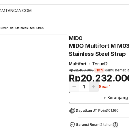
lver Dial Stainless Steel Strap
MIDO
MIDO Multifort M M038
Stainless Steel Strap
Multifort
Terjual
2
Rp22.480.000
-10%
Kamu hemat
R
Rp20.232.00
1
Sisa 1
+ Keranjang
Dapatkan JT Point
101.160
Garansi Resmi
2 tahun