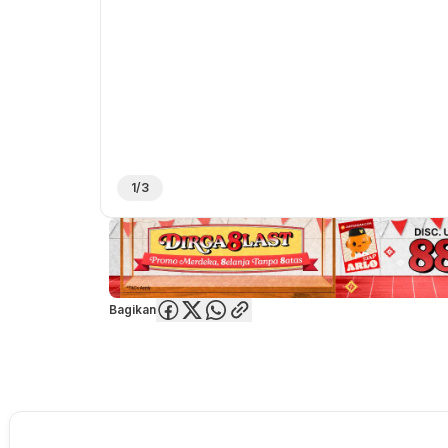
1/3
Bagikan
Overview
Spesifikasi
Deskripsi
Toko Offline
Review
Lainnya