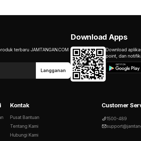
Download Apps
an produk terbaru JAMTANGAN.COM
Download aplika
point, dan notif
Langganan
i
Kontak
Customer Ser
an
Pusat Bantuan
1500-489
Tentang Kami
support@jamtan
Hubungi Kami