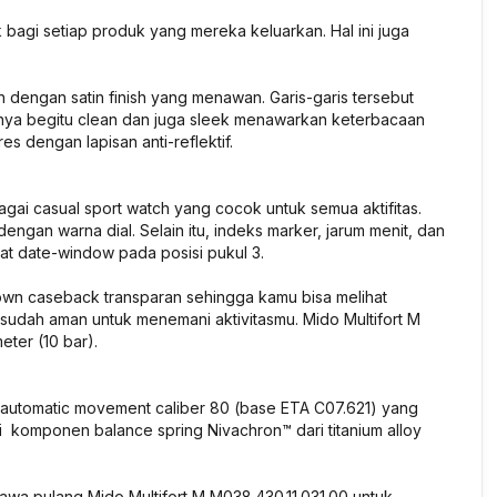
gi setiap produk yang mereka keluarkan. Hal ini juga
h dengan satin finish yang menawan. Garis-garis tersebut
nya begitu clean dan juga sleek menawarkan keterbacaan
ores dengan lapisan anti-reflektif.
ai casual sport watch yang cocok untuk semua aktifitas.
engan warna dial. Selain itu, indeks marker, jarum menit, dan
t date-window pada posisi pukul 3.
down caseback transparan sehingga kamu bisa melihat
i sudah aman untuk menemani aktivitasmu. Mido Multifort M
eter (10 bar).
eh automatic movement caliber 80 (base ETA C07.621) yang
komponen balance spring Nivachron™ dari titanium alloy
awa pulang Mido Multifort M M038.430.11.031.00 untuk