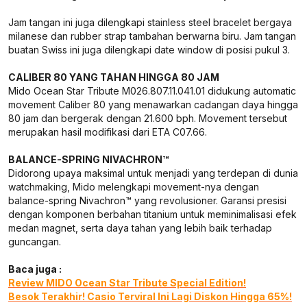
Jam tangan ini juga dilengkapi stainless steel bracelet bergaya
milanese dan rubber strap tambahan berwarna biru. Jam tangan
buatan Swiss ini juga dilengkapi date window di posisi pukul 3.
CALIBER 80 YANG TAHAN HINGGA 80 JAM
Mido Ocean Star Tribute M026.807.11.041.01 didukung automatic
movement Caliber 80 yang menawarkan cadangan daya hingga
80 jam dan bergerak dengan 21.600 bph. Movement tersebut
merupakan hasil modifikasi dari ETA C07.66.
BALANCE-SPRING NIVACHRON™
Didorong upaya maksimal untuk menjadi yang terdepan di dunia
watchmaking, Mido melengkapi movement-nya dengan
balance-spring Nivachron™ yang revolusioner. Garansi presisi
dengan komponen berbahan titanium untuk meminimalisasi efek
medan magnet, serta daya tahan yang lebih baik terhadap
guncangan.
Baca juga :
Review MIDO Ocean Star Tribute Special Edition!
Besok Terakhir! Casio Terviral Ini Lagi Diskon Hingga 65%!