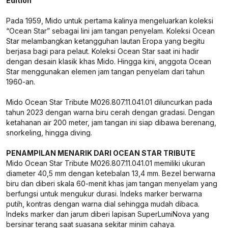
Edition
Pada 1959, Mido untuk pertama kalinya mengeluarkan koleksi
“Ocean Star” sebagai lini jam tangan penyelam. Koleksi Ocean
Star melambangkan ketangguhan lautan Eropa yang begitu
berjasa bagi para pelaut. Koleksi Ocean Star saat ini hadir
dengan desain klasik khas Mido. Hingga kini, anggota Ocean
Star menggunakan elemen jam tangan penyelam dari tahun
1960-an.
Mido Ocean Star Tribute M026.807.11.041.01 diluncurkan pada
tahun 2023 dengan warna biru cerah dengan gradasi. Dengan
ketahanan air 200 meter, jam tangan ini siap dibawa berenang,
snorkeling, hingga diving.
PENAMPILAN MENARIK DARI OCEAN STAR TRIBUTE
Mido Ocean Star Tribute M026.807.11.041.01 memiliki ukuran
diameter 40,5 mm dengan ketebalan 13,4 mm. Bezel berwarna
biru dan diberi skala 60-menit khas jam tangan menyelam yang
berfungsi untuk mengukur durasi. Indeks marker berwarna
putih, kontras dengan warna dial sehingga mudah dibaca.
Indeks marker dan jarum diberi lapisan SuperLumiNova yang
bersinar terang saat suasana sekitar minim cahaya.