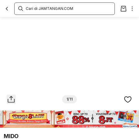
Overview
Spesifikasi
Deskripsi
Toko Offline
Review
Lainnya
1/11
MIDO