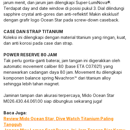
jarum menit, dan jarum jam dilengkapi Super-LumiNova®.
Terdapat day and date window di posisi pukul 3. Dial dilindungi
sapphire crystal anti-gores dan anti-reflektif. Makin eksklusif
dengan grafir logo Ocean Star pada screw-down caseback.
CASE DAN STRAP TITANIUM
Koleksi ini dilengkapi dengan material titanium yang ringan, kuat,
dan anti korosi pada case dan strap.
POWER RESERVE 80 JAM
Tak perlu gonta-ganti baterai, jam tangan ini digerakkan oleh
automatic movement caliber 80 (base ETA C07.621) yang
menawarkan cadangan daya 80 jam. Movement itu dilengkapi
komponen balance spring Nivachron™ dari titanium alloy
sehingga lebih tahan magnet.
Jaminan tampan dan akurasi terpercaya, Mido Ocean Star
M026.430.44.061.00 siap dibungkus sekarang juga!
Baca Juga:
Review Mido Ocean Star, Dive Watch Titanium Paling
Tangguh