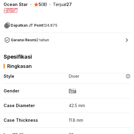
Ocean Star
5
(
8
)
Terjual
27
Dapatkan JT Point
124.875
Garansi Resmi
2 tahun
Spesifikasi
Ringkasan
Style
Diver
Gender
Pria
Case Diameter
42.5 mm
Case Thickness
11.8 mm