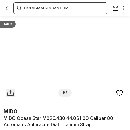
Overview
Spesifikasi
Deskripsi
Toko Offline
Review
Lainnya
Habis
1/7
MIDO
MIDO Ocean Star M026.430.44.061.00 Caliber 80
Automatic Anthracite Dial Titanium Strap