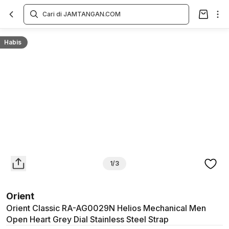
Overview
Spesifikasi
Deskripsi
Toko Offline
Review
Lainnya
Habis
1/3
Orient
Orient Classic RA-AG0029N Helios Mechanical Men
Open Heart Grey Dial Stainless Steel Strap