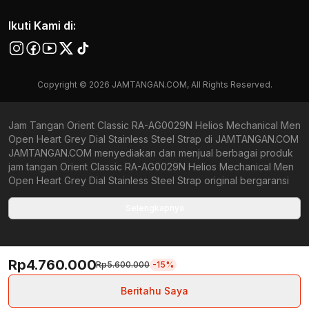
Ikuti Kami di:
Copyright © 2026 JAMTANGAN.COM, All Rights Reserved.
Jam Tangan Orient Classic RA-AG0029N Helios Mechanical Men
Open Heart Grey Dial Stainless Steel Strap di JAMTANGAN.COM
JAMTANGAN.COM menyediakan dan menjual berbagai produk
jam tangan Orient Classic RA-AG0029N Helios Mechanical Men
Open Heart Grey Dial Stainless Steel Strap original bergaransi
resmi Indonesia dan Global (International Warranty). Kami
berkomitmen untuk memberi penawaran terbaik bagi setiap
Selengkapnya
pelanggan. JAMTANGAN.COM menjamin produk-produk yang
tersedia merupakan produk jam tangan original, berkualitas
tinggi, dan memiliki harga yang lebih terjangkau dari toko online
Rp4.760.000
Indonesia lainnya. Anda, watchlovers, merupakan prioritas
Rp5.600.000
-15%
utama kami. Dengan tersedianya berbagai jam tangan
mechanical, kinetic, dan quartz mulai dari yang bertema fine-
Beritahu Saya
elegance atau elegan hingga sports, seperti diver, runner, dan