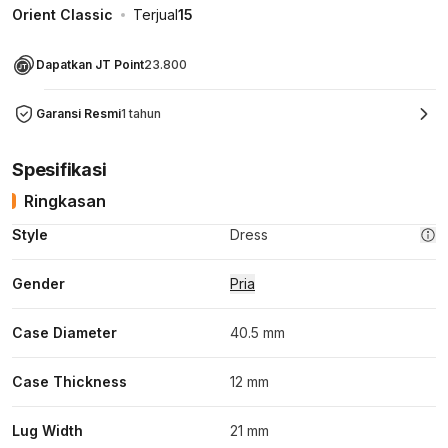
Orient Classic
Terjual
15
Dapatkan JT Point
23.800
Garansi Resmi
1 tahun
Spesifikasi
Ringkasan
Style
Dress
Gender
Pria
Case Diameter
40.5 mm
Case Thickness
12 mm
Lug Width
21 mm