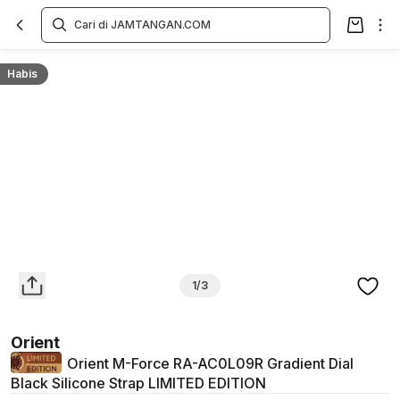
Overview
Spesifikasi
Deskripsi
Toko Offline
Review
Lainnya
Habis
1/3
Orient
Orient M-Force RA-AC0L09R Gradient Dial
Black Silicone Strap LIMITED EDITION