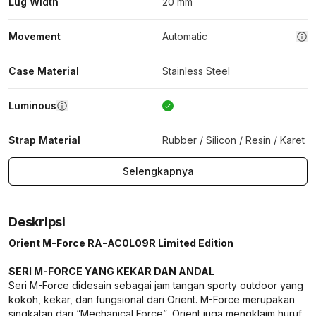
Lug Width
20 mm
Movement
Automatic
Case Material
Stainless Steel
Luminous
Strap Material
Rubber / Silicon / Resin / Karet
Selengkapnya
Deskripsi
Orient M-Force RA-AC0L09R Limited Edition
SERI M-FORCE YANG KEKAR DAN ANDAL
Seri M-Force didesain sebagai jam tangan sporty outdoor yang
kokoh, kekar, dan fungsional dari Orient. M-Force merupakan
singkatan dari “Mechanical Force”, Orient juga mengklaim huruf