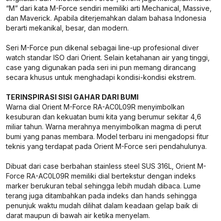
“M” dari kata M-Force sendiri memiliki arti Mechanical, Massive,
dan Maverick. Apabila diterjemahkan dalam bahasa Indonesia
berarti mekanikal, besar, dan modern.
Seri M-Force pun dikenal sebagai line-up profesional diver
watch standar ISO dari Orient. Selain ketahanan air yang tinggi,
case yang digunakan pada seri ini pun memang dirancang
secara khusus untuk menghadapi kondisi-kondisi ekstrem.
TERINSPIRASI SISI GAHAR DARI BUMI
Warna dial Orient M-Force RA-AC0L09R menyimbolkan
kesuburan dan kekuatan bumi kita yang berumur sekitar 4,6
miliar tahun. Warna merahnya menyimbolkan magma di perut
bumi yang panas membara. Model terbaru ini mengadopsi fitur
teknis yang terdapat pada Orient M-Force seri pendahulunya.
Dibuat dari case berbahan stainless steel SUS 316L, Orient M-
Force RA-AC0L09R memiliki dial bertekstur dengan indeks
marker berukuran tebal sehingga lebih mudah dibaca. Lume
terang juga ditambahkan pada indeks dan hands sehingga
penunjuk waktu mudah dilihat dalam keadaan gelap baik di
darat maupun di bawah air ketika menyelam.