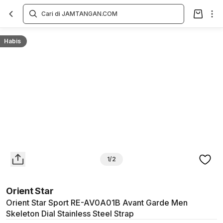
Overview
Spesifikasi
Deskripsi
Toko Offline
Review
Lainnya
Habis
1/2
Orient Star
Orient Star Sport RE-AV0A01B Avant Garde Men
Skeleton Dial Stainless Steel Strap