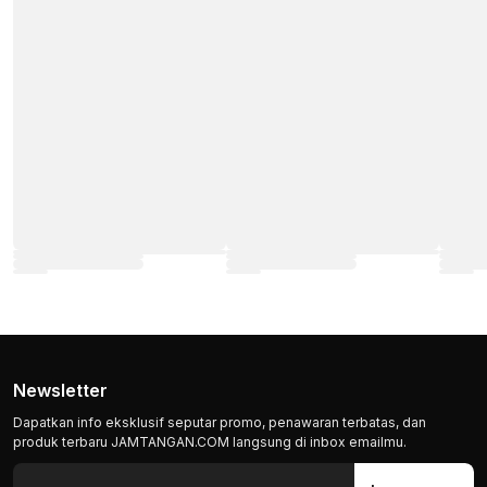
Newsletter
Dapatkan info eksklusif seputar promo, penawaran terbatas, dan
produk terbaru JAMTANGAN.COM langsung di inbox emailmu.