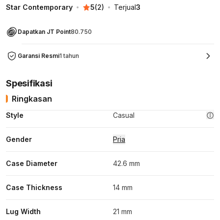
Star Contemporary
5
(
2
)
Terjual
3
Dapatkan JT Point
80.750
Garansi Resmi
1 tahun
Spesifikasi
Ringkasan
Style
Casual
Gender
Pria
Case Diameter
42.6 mm
Case Thickness
14 mm
Lug Width
21 mm