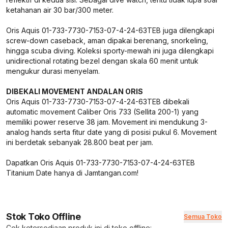
ketahanan air 30 bar/300 meter.
Oris Aquis 01-733-7730-7153-07-4-24-63TEB juga dilengkapi
screw-down caseback, aman dipakai berenang, snorkeling,
hingga scuba diving. Koleksi sporty-mewah ini juga dilengkapi
unidirectional rotating bezel dengan skala 60 menit untuk
mengukur durasi menyelam.
DIBEKALI MOVEMENT ANDALAN ORIS
Oris Aquis 01-733-7730-7153-07-4-24-63TEB dibekali
automatic movement Caliber Oris 733 (Sellita 200-1) yang
memiliki power reserve 38 jam. Movement ini mendukung 3-
analog hands serta fitur date yang di posisi pukul 6. Movement
ini berdetak sebanyak 28.800 beat per jam.
Dapatkan Oris Aquis 01-733-7730-7153-07-4-24-63TEB
Titanium Date hanya di Jamtangan.com!
Stok Toko Offline
Semua Toko
Cek ketersediaan produk ini di toko offline: