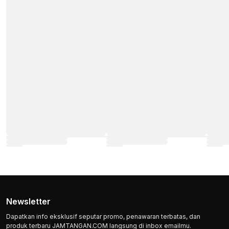
Newsletter
Dapatkan info eksklusif seputar promo, penawaran terbatas, dan
produk terbaru JAMTANGAN.COM langsung di inbox emailmu.