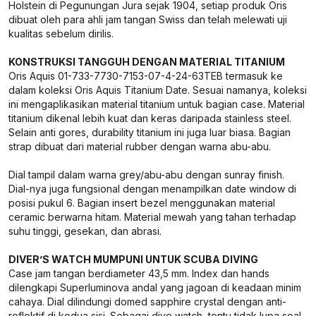
Holstein di Pegunungan Jura sejak 1904, setiap produk Oris
dibuat oleh para ahli jam tangan Swiss dan telah melewati uji
kualitas sebelum dirilis.
KONSTRUKSI TANGGUH DENGAN MATERIAL TITANIUM
Oris Aquis 01-733-7730-7153-07-4-24-63TEB termasuk ke
dalam koleksi Oris Aquis Titanium Date. Sesuai namanya, koleksi
ini mengaplikasikan material titanium untuk bagian case. Material
titanium dikenal lebih kuat dan keras daripada stainless steel.
Selain anti gores, durability titanium ini juga luar biasa. Bagian
strap dibuat dari material rubber dengan warna abu-abu.
Dial tampil dalam warna grey/abu-abu dengan sunray finish.
Dial-nya juga fungsional dengan menampilkan date window di
posisi pukul 6. Bagian insert bezel menggunakan material
ceramic berwarna hitam. Material mewah yang tahan terhadap
suhu tinggi, gesekan, dan abrasi.
DIVER’S WATCH MUMPUNI UNTUK SCUBA DIVING
Case jam tangan berdiameter 43,5 mm. Index dan hands
dilengkapi Superluminova andal yang jagoan di keadaan minim
cahaya. Dial dilindungi domed sapphire crystal dengan anti-
reflektif di kedua sisi. Sebagai dive watch, tentu tidak lupa soal