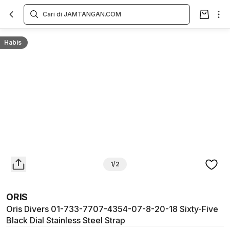
Overview
Spesifikasi
Deskripsi
Toko Offline
Review
Lainnya
Habis
1/2
ORIS
Oris Divers 01-733-7707-4354-07-8-20-18 Sixty-Five
Black Dial Stainless Steel Strap