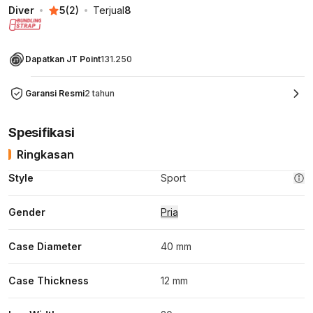
Diver
5
(
2
)
Terjual
8
Dapatkan JT Point
131.250
Garansi Resmi
2 tahun
Spesifikasi
Ringkasan
Style
Sport
Gender
Pria
Case Diameter
40 mm
Case Thickness
12 mm