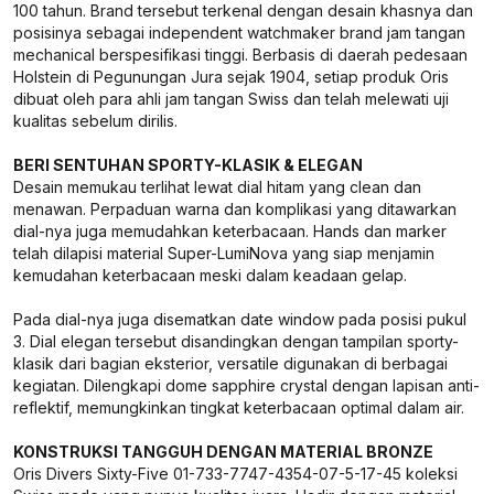
100 tahun. Brand tersebut terkenal dengan desain khasnya dan
posisinya sebagai independent watchmaker brand jam tangan
mechanical berspesifikasi tinggi. Berbasis di daerah pedesaan
Holstein di Pegunungan Jura sejak 1904, setiap produk Oris
dibuat oleh para ahli jam tangan Swiss dan telah melewati uji
kualitas sebelum dirilis.
BERI SENTUHAN SPORTY-KLASIK & ELEGAN
Desain memukau terlihat lewat dial hitam yang clean dan
menawan. Perpaduan warna dan komplikasi yang ditawarkan
dial-nya juga memudahkan keterbacaan. Hands dan marker
telah dilapisi material Super-LumiNova yang siap menjamin
kemudahan keterbacaan meski dalam keadaan gelap.
Pada dial-nya juga disematkan date window pada posisi pukul
3. Dial elegan tersebut disandingkan dengan tampilan sporty-
klasik dari bagian eksterior, versatile digunakan di berbagai
kegiatan. Dilengkapi dome sapphire crystal dengan lapisan anti-
reflektif, memungkinkan tingkat keterbacaan optimal dalam air.
KONSTRUKSI TANGGUH DENGAN MATERIAL BRONZE
Oris Divers Sixty-Five 01-733-7747-4354-07-5-17-45 koleksi