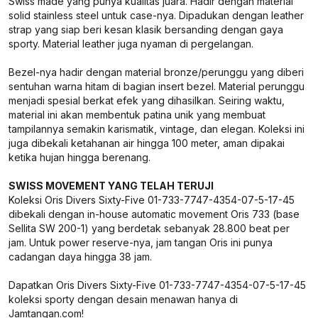
Swiss made yang punya kualitas juara. Hadir dengan material
solid stainless steel untuk case-nya. Dipadukan dengan leather
strap yang siap beri kesan klasik bersanding dengan gaya
sporty. Material leather juga nyaman di pergelangan.
Bezel-nya hadir dengan material bronze/perunggu yang diberi
sentuhan warna hitam di bagian insert bezel. Material perunggu
menjadi spesial berkat efek yang dihasilkan. Seiring waktu,
material ini akan membentuk patina unik yang membuat
tampilannya semakin karismatik, vintage, dan elegan. Koleksi ini
juga dibekali ketahanan air hingga 100 meter, aman dipakai
ketika hujan hingga berenang.
SWISS MOVEMENT YANG TELAH TERUJI
Koleksi Oris Divers Sixty-Five 01-733-7747-4354-07-5-17-45
dibekali dengan in-house automatic movement Oris 733 (base
Sellita SW 200-1) yang berdetak sebanyak 28.800 beat per
jam. Untuk power reserve-nya, jam tangan Oris ini punya
cadangan daya hingga 38 jam.
Dapatkan Oris Divers Sixty-Five 01-733-7747-4354-07-5-17-45
koleksi sporty dengan desain menawan hanya di
Jamtangan.com!