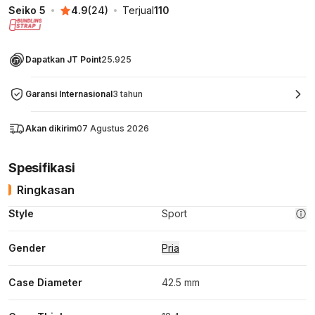
Seiko 5
4.9
(
24
)
Terjual
110
Dapatkan JT Point
25.925
Garansi Internasional
3 tahun
Akan dikirim
07 Agustus 2026
Spesifikasi
Ringkasan
Style
Sport
Gender
Pria
Case Diameter
42.5 mm