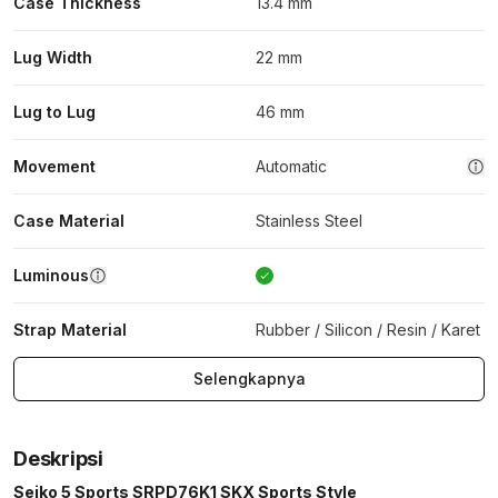
Case Thickness
13.4 mm
Lug Width
22 mm
Lug to Lug
46 mm
Movement
Automatic
Case Material
Stainless Steel
Luminous
Strap Material
Rubber / Silicon / Resin / Karet
Selengkapnya
Deskripsi
Seiko 5 Sports SRPD76K1 SKX Sports Style