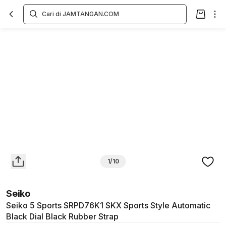
Overview
Spesifikasi
Deskripsi
Toko Offline
Review
Lainnya
1/10
Seiko
Seiko 5 Sports SRPD76K1 SKX Sports Style Automatic
Black Dial Black Rubber Strap