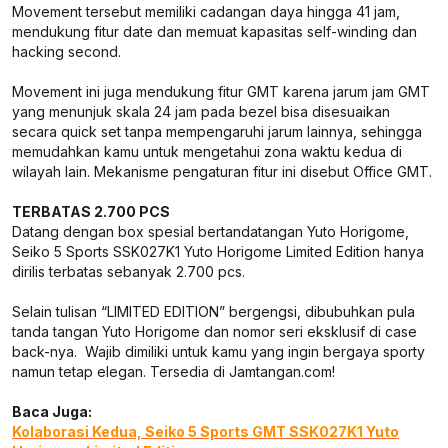
Movement tersebut memiliki cadangan daya hingga 41 jam,
mendukung fitur date dan memuat kapasitas self-winding dan
hacking second.
Movement ini juga mendukung fitur GMT karena jarum jam GMT
yang menunjuk skala 24 jam pada bezel bisa disesuaikan
secara quick set tanpa mempengaruhi jarum lainnya, sehingga
memudahkan kamu untuk mengetahui zona waktu kedua di
wilayah lain. Mekanisme pengaturan fitur ini disebut Office GMT.
TERBATAS 2.700 PCS
Datang dengan box spesial bertandatangan Yuto Horigome,
Seiko 5 Sports SSK027K1 Yuto Horigome Limited Edition hanya
dirilis terbatas sebanyak 2.700 pcs.
Selain tulisan “LIMITED EDITION” bergengsi, dibubuhkan pula
tanda tangan Yuto Horigome dan nomor seri eksklusif di case
back-nya. Wajib dimiliki untuk kamu yang ingin bergaya sporty
namun tetap elegan. Tersedia di Jamtangan.com!
Baca Juga:
Kolaborasi Kedua, Seiko 5 Sports GMT SSK027K1 Yuto