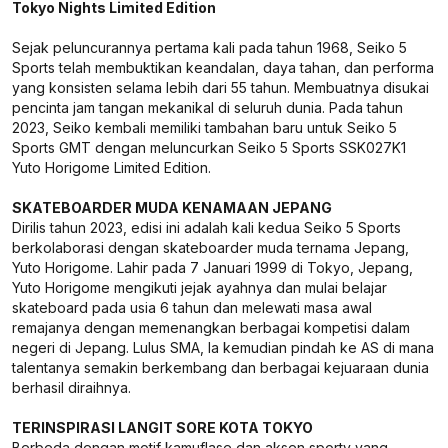
Tokyo Nights Limited Edition
Sejak peluncurannya pertama kali pada tahun 1968, Seiko 5
Sports telah membuktikan keandalan, daya tahan, dan performa
yang konsisten selama lebih dari 55 tahun. Membuatnya disukai
pencinta jam tangan mekanikal di seluruh dunia. Pada tahun
2023, Seiko kembali memiliki tambahan baru untuk Seiko 5
Sports GMT dengan meluncurkan Seiko 5 Sports SSK027K1
Yuto Horigome Limited Edition.
SKATEBOARDER MUDA KENAMAAN JEPANG
Dirilis tahun 2023, edisi ini adalah kali kedua Seiko 5 Sports
berkolaborasi dengan skateboarder muda ternama Jepang,
Yuto Horigome. Lahir pada 7 Januari 1999 di Tokyo, Jepang,
Yuto Horigome mengikuti jejak ayahnya dan mulai belajar
skateboard pada usia 6 tahun dan melewati masa awal
remajanya dengan memenangkan berbagai kompetisi dalam
negeri di Jepang. Lulus SMA, Ia kemudian pindah ke AS di mana
talentanya semakin berkembang dan berbagai kejuaraan dunia
berhasil diraihnya.
TERINSPIRASI LANGIT SORE KOTA TOKYO
Berbeda dengan motif kamuflase dan aksen sporty yang