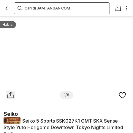
Overview
Spesifikasi
Deskripsi
Toko Offline
Review
Lainnya
Habis
1/8
Seiko
Seiko 5 Sports SSK027K1 GMT SKX Sense
Style Yuto Horigome Downtown Tokyo Nights Limited