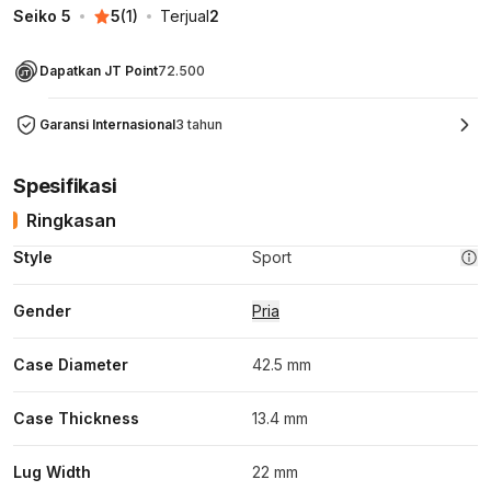
Seiko 5
5
(
1
)
Terjual
2
Dapatkan JT Point
72.500
Garansi Internasional
3 tahun
Spesifikasi
Ringkasan
Style
Sport
Gender
Pria
Case Diameter
42.5 mm
Case Thickness
13.4 mm
Lug Width
22 mm