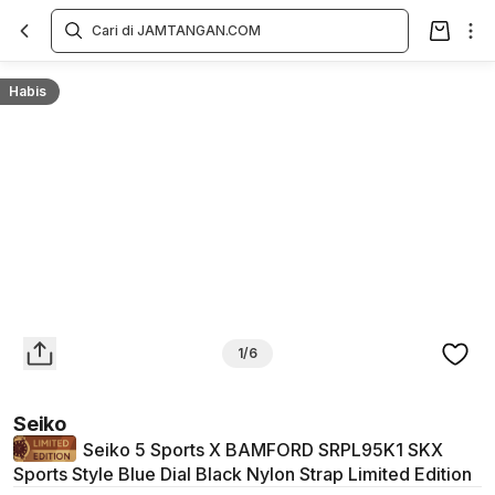
Overview
Spesifikasi
Deskripsi
Toko Offline
Review
Lainnya
Habis
1/6
Seiko
Seiko 5 Sports X BAMFORD SRPL95K1 SKX
Sports Style Blue Dial Black Nylon Strap Limited Edition