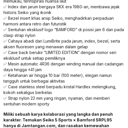
memukau, terinspirasi nuansa laut
✅ Index dan jarum bergaya SKX era 1980-an, membawa jejak
historis Seiko yang ikonik
✅ Bezel insert khas arsip Seiko, menghadirkan perpaduan
harmoni antara retro dan futuristik
✅ Sentuhan eksklusif logo “BAMFORD” di posisi jam 6 dan pada
clasp strap nylon
✅ Cahaya abadi dari LumiBrite pada jarum, index, bezel, serta
aksen fluoresen yang menawan dalam gelap
✅ Case back berukir “LIMITED EDITION” dengan nomor seri
eksklusif untuk setiap pemiliknya
✅ Mesin automatic 4R36 dengan winding manual dan cadangan
daya hingga ±41 jam
✅ Ketahanan air hingga 10 bar (100 meter), elegan namun
tangguh untuk berbagai aktivitas
✅ Case stainless steel berpadu kristal Hardlex melengkung,
kokoh sekaligus berkelas
✅ Strap nylon 22 mm yang ringan, nyaman, dan memberi
sentuhan modern sporty
Miliki sebuah karya kolaborasi yang langka dan penuh
karakter. Temukan Seiko 5 Sports × Bamford SRPL95
hanya di Jamtangan.com, dan rasakan kemewahan