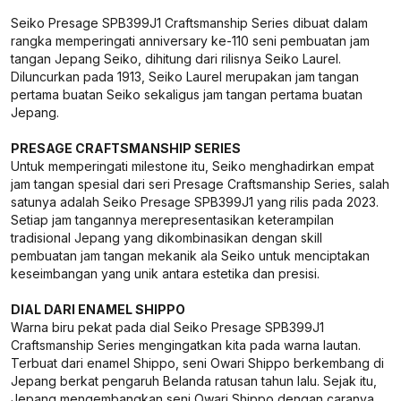
Seiko Presage SPB399J1 Craftsmanship Series dibuat dalam
rangka memperingati anniversary ke-110 seni pembuatan jam
tangan Jepang Seiko, dihitung dari rilisnya Seiko Laurel.
Diluncurkan pada 1913, Seiko Laurel merupakan jam tangan
pertama buatan Seiko sekaligus jam tangan pertama buatan
Jepang.
PRESAGE CRAFTSMANSHIP SERIES
Untuk memperingati milestone itu, Seiko menghadirkan empat
jam tangan spesial dari seri Presage Craftsmanship Series, salah
satunya adalah Seiko Presage SPB399J1 yang rilis pada 2023.
Setiap jam tangannya merepresentasikan keterampilan
tradisional Jepang yang dikombinasikan dengan skill
pembuatan jam tangan mekanik ala Seiko untuk menciptakan
keseimbangan yang unik antara estetika dan presisi.
DIAL DARI ENAMEL SHIPPO
Warna biru pekat pada dial Seiko Presage SPB399J1
Craftsmanship Series mengingatkan kita pada warna lautan.
Terbuat dari enamel Shippo, seni Owari Shippo berkembang di
Jepang berkat pengaruh Belanda ratusan tahun lalu. Sejak itu,
Jepang mengembangkan seni Owari Shippo dengan caranya