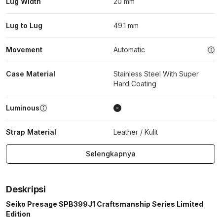
Lug Width
20 mm
Lug to Lug
49.1 mm
Movement
Automatic
Case Material
Stainless Steel With Super
Hard Coating
Luminous
Strap Material
Leather / Kulit
Selengkapnya
Deskripsi
Seiko Presage SPB399J1 Craftsmanship Series Limited
Edition