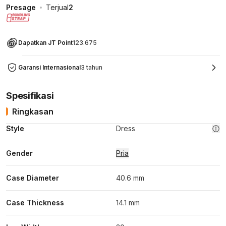
Presage
Terjual
2
Dapatkan JT Point
123.675
Garansi Internasional
3 tahun
Spesifikasi
Ringkasan
Style
Dress
Gender
Pria
Case Diameter
40.6 mm
Case Thickness
14.1 mm