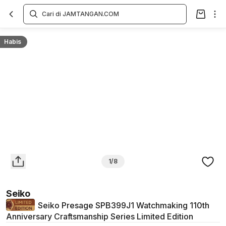
Overview
Spesifikasi
Deskripsi
Toko Offline
Review
Lainnya
Habis
1/8
Seiko
Seiko Presage SPB399J1 Watchmaking 110th
Anniversary Craftsmanship Series Limited Edition