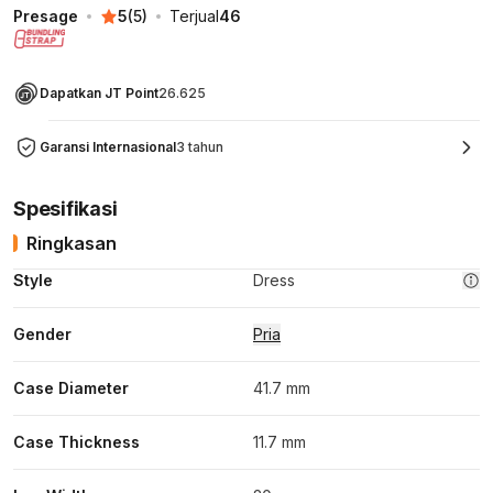
Presage
5
(
5
)
Terjual
46
Dapatkan JT Point
26.625
Garansi Internasional
3 tahun
Spesifikasi
Ringkasan
Style
Dress
Gender
Pria
Case Diameter
41.7 mm
Case Thickness
11.7 mm