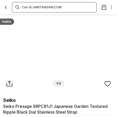
Overview
Spesifikasi
Deskripsi
Toko Offline
Review
Lainnya
Habis
1/9
Seiko
Seiko Presage SRPC81J1 Japanese Garden Textured
Ripple Black Dial Stainless Steel Strap