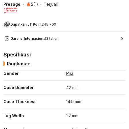
Presage
5
(
1
)
Terjual
1
Dapatkan JT Point
245.700
Garansi Internasional
3 tahun
Spesifikasi
Ringkasan
Gender
Pria
Case Diameter
42 mm
Case Thickness
14.9 mm
Lug Width
22 mm