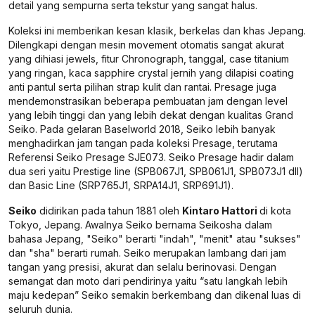
detail yang sempurna serta tekstur yang sangat halus.
Koleksi ini memberikan kesan klasik, berkelas dan khas Jepang.
Dilengkapi dengan mesin movement otomatis sangat akurat
yang dihiasi jewels, fitur Chronograph, tanggal, case titanium
yang ringan, kaca sapphire crystal jernih yang dilapisi coating
anti pantul serta pilihan strap kulit dan rantai. Presage juga
mendemonstrasikan beberapa pembuatan jam dengan level
yang lebih tinggi dan yang lebih dekat dengan kualitas Grand
Seiko. Pada gelaran Baselworld 2018, Seiko lebih banyak
menghadirkan jam tangan pada koleksi Presage, terutama
Referensi Seiko Presage SJE073. Seiko Presage hadir dalam
dua seri yaitu Prestige line (SPB067J1, SPB061J1, SPB073J1 dll)
dan Basic Line (SRP765J1, SRPA14J1, SRP691J1).
Seiko
didirikan pada tahun 1881 oleh
Kintaro Hattori
di kota
Tokyo, Jepang. Awalnya Seiko bernama Seikosha dalam
bahasa Jepang, "Seiko" berarti "indah", "menit" atau "sukses"
dan "sha" berarti rumah. Seiko merupakan lambang dari jam
tangan yang presisi, akurat dan selalu berinovasi. Dengan
semangat dan moto dari pendirinya yaitu “satu langkah lebih
maju kedepan” Seiko semakin berkembang dan dikenal luas di
seluruh dunia.