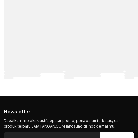
Newsletter
Dapatkan info eksklusif seputar promo, penawaran terbatas, dan
produk terbaru JAMTANGAN.COM langsung di inbox emailmu.