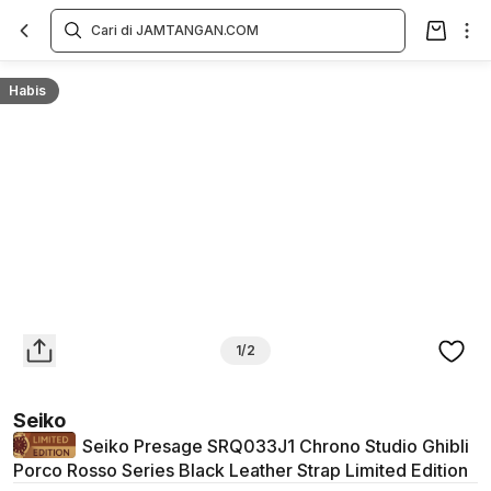
Overview
Spesifikasi
Deskripsi
Toko Offline
Review
Lainnya
Habis
1/2
Seiko
Seiko Presage SRQ033J1 Chrono Studio Ghibli
Porco Rosso Series Black Leather Strap Limited Edition