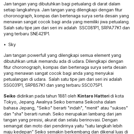
Jam tangan yang dibutuhkan bagi petualang di darat dalam
setiap langkahnya. Jam tangan yang dilengkapi dengan fitur
choronograph, kompas dan bertenaga surya serta desain yang
menawan sangat cocok bagi anda yang memiliki jiwa petualang.
Salah satu tipe jam dari seri ini adalah SSC081P1, SRPA77K1 dan
yang terbaru SNE421P1.
• Sky
Jam tangan powerfull yang dilengkapi semua element yang
dibutuhkan untuk memandu ada di udara. Dilengkapi dengan
fitur choronograph, kompas dan bertenaga surya serta desain
yang menawan sangat cocok bagi anda yang menyukai
petualangan di udara. Salah satu tipe jam dari seri ini adalah
SSG031P1, SRPB57K1 dan yang terbaru SSC075P1.
Seiko
didirikan pada tahun 1881 oleh
Kintaro Hattori
di kota
Tokyo, Jepang. Awalnya Seiko bernama Seikosha dalam
bahasa Jepang, "Seiko" berarti "indah", "menit" atau "sukses"
dan "sha" berarti rumah. Seiko merupakan lambang dari jam
tangan yang presisi, akurat dan selalu berinovasi. Dengan
semangat dan moto dari pendirinya yaitu “satu langkah lebih
maju kedepan” Seiko semakin berkembang dan dikenal luas di