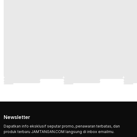
Newsletter
Dapatkan info eksklusif seputar promo, penawaran terbatas, dan
produk terbaru JAMTANGAN.COM langsung di inbox emailmu.