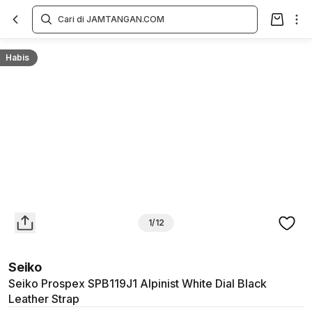
Overview
Spesifikasi
Deskripsi
Toko Offline
Review
Lainnya
Habis
1/12
Seiko
Seiko Prospex SPB119J1 Alpinist White Dial Black
Leather Strap