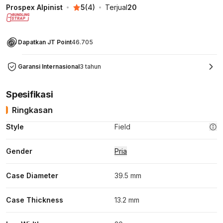
Prospex Alpinist
5
(
4
)
Terjual
20
Dapatkan JT Point
46.705
Garansi Internasional
3 tahun
Spesifikasi
Ringkasan
Style
Field
Gender
Pria
Case Diameter
39.5 mm
Case Thickness
13.2 mm