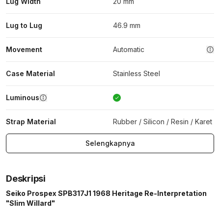
Lug Width
20 mm
Lug to Lug
46.9 mm
Movement
Automatic
Case Material
Stainless Steel
Luminous
Strap Material
Rubber / Silicon / Resin / Karet
Selengkapnya
Deskripsi
Seiko Prospex SPB317J1 1968 Heritage Re-Interpretation
"Slim Willard"