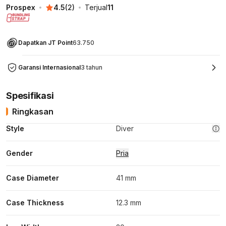
Prospex
4.5
(
2
)
Terjual
11
Dapatkan JT Point
63.750
Garansi Internasional
3 tahun
Spesifikasi
Ringkasan
Style
Diver
Gender
Pria
Case Diameter
41 mm
Case Thickness
12.3 mm