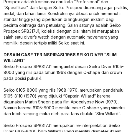
Prospex adalah kombinasi dari kata “Profesional” dan
“Spesifikasi”. Jam tangan Seiko Prospex dirancang agar praktis,
andal, dan tahan lama. Konstruksinya dibuat untuk memenuhi
standar tinggi yang diperlukan di lingkungan ekstrim bagi
pecinta olahraga dan petualang. Salah satunya adalah Seiko
Prospex SPB317J1, koleksi dengan dial hitam ini merupakan
salah satu diver’s watch dengan automatic movement yang
memiliki desain tertipis miliki Seiko saat ini.
DESAIN CASE TERINSPIRASI 1968 SEIKO DIVER “SLIM
WILLARD”
Seiko Prospex SPB317J1 mengambil desain Seiko Diver 6105-
8000 yang rilis pada tahun 1968 dengan C-shape dan crown
pada posisi pukul 4.
Seiko 6105-8000 yang rilis 1968-1970, merupakan pendahulu
6105-8110 (1970) yang dijuluki “Captain Willard” karena
digunakan Martin Sheen pada film Apocalypse Now (1979).
Namun karena 6105-8000 memiliki case C-shape yang simetris
dan lebih ramping maka oleh para fans dijuluki “Slim Willard”.
Seiko Prospex SPB317J1 merupakan re-interpretation Seiko
Diver 6105-8000 (Slim Willard) yang memiliki diameter 41 mm