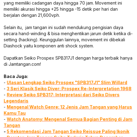
yang memiliki cadangan daya hingga 70 jam. Movement ini
memiliki akurasi hingga +25 hingga -15 detik per hari dan
berjalan dengan 21,600vph.
Selain itu, jam tangan ini sudah mendukung pengisian daya
secara hand-winding & bisa menghentikan jarum detik ketika di-
setting (hacking). Keunggulan lainnya, movement ini dibekali
Diashock yaitu komponen anti shock system.
Dapatkan Seiko Prospex SPB317J1 dengan harga terbaik hanya
di Jamtangan.com!
Baca Juga:
-
Ulasan Lengkap Seiko Prospex "SPB317J1" Slim Willard
-
3 Seri Klasik Seiko Diver: Prospex Re-Interpretation 1968
-
Review Seiko SPB317: Interpretasi dari Seiko Divers
Legendaris
-
Mengenal Watch Genre: 12 Jenis Jam Tangan yang Harus
Kamu Tau
-
Watch Anatomy: Mengenal Semua Bagian Penting di Jam
Tangan
-
5 Rekomendasi Jam Tangan Seiko Reissue Paling Ikonik