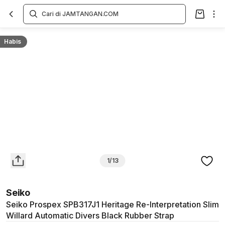
Overview
Spesifikasi
Deskripsi
Toko Offline
Review
Lainnya
Habis
1/13
Seiko
Seiko Prospex SPB317J1 Heritage Re-Interpretation Slim
Willard Automatic Divers Black Rubber Strap