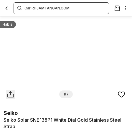
Overview
Spesifikasi
Deskripsi
Toko Offline
Review
Lainnya
Habis
1/7
Seiko
Seiko Solar SNE138P1 White Dial Gold Stainless Steel
Strap