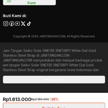
Kami
Ikuti Kami di:
Copyright © 2026 JAMTANGAN.COM, All Rights Reserved.
Jam Tangan Seiko Solar SNE138 SNE138P1 White Dial Gold
Stainless Steel Strap di JAMTANGAN.COM
JAMTANGAN.COM menyediakan dan menjual berbagai produk
jam tangan Seiko Solar SNE138 SNE138P1 White Dial Gold
Stainless Steel Strap original bergaransi resmi Indonesia dan
Global (International Warranty). Kami berkomitmen untuk
memberi penawaran terbaik bagi setiap pelanggan.
Selengkapnya
JAMTANGAN.COM menjamin produk-produk yang tersedia
merupakan produk jam tangan original, berkualitas tinggi, dan
memiliki harga yang lebih terjangkau dari toko online Indonesia
Rp1.613.000
lainnya. Anda, watchlovers, merupakan prioritas utama kami.
Rp2.180.000
-26%
Dengan tersedianya berbagai jam tangan mechanical, kinetic,